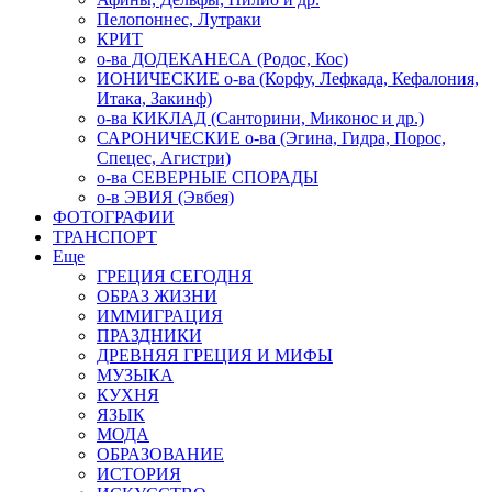
Пелопоннес, Лутраки
КРИТ
о-ва ДОДЕКАНЕСА (Родос, Кос)
ИОНИЧЕСКИЕ о-ва (Корфу, Лефкада, Кефалония,
Итака, Закинф)
о-ва КИКЛАД (Санторини, Миконос и др.)
САРОНИЧЕСКИЕ о-ва (Эгина, Гидра, Порос,
Спецес, Агистри)
о-ва СЕВЕРНЫЕ СПОРАДЫ
о-в ЭВИЯ (Эвбея)
ФОТОГРАФИИ
ТРАНСПОРТ
Еще
ГРЕЦИЯ СЕГОДНЯ
ОБРАЗ ЖИЗНИ
ИММИГРАЦИЯ
ПРАЗДНИКИ
ДРЕВНЯЯ ГРЕЦИЯ И МИФЫ
МУЗЫКА
КУХНЯ
ЯЗЫК
МОДА
ОБРАЗОВАНИЕ
ИСТОРИЯ