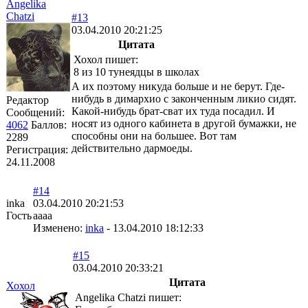
Angelika
Chatzi
#13
03.04.2010 20:21:25
Цитата
Хохол пишет:
8 из 10 тунеядцы в школах
А их поэтому никуда больше и не берут. Где-
нибудь в димархио с законченным ликио сидят.
Редактор
Какой-нибудь брат-сват их туда посадил. И
Сообщений:
носят из одного кабинета в другой бумажки, не
4062
Баллов:
способны они на большее. Вот там
2289
действительно дармоеды.
Регистрация:
24.11.2008
#14
inka
03.04.2010 20:21:53
Гость
aaaa
Изменено:
inka
-
13.04.2010 18:12:33
#15
03.04.2010 20:33:21
Цитата
Хохол
Angelika Chatzi пишет: