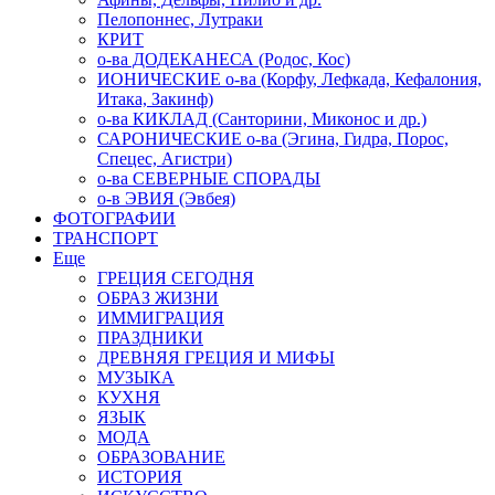
Пелопоннес, Лутраки
КРИТ
о-ва ДОДЕКАНЕСА (Родос, Кос)
ИОНИЧЕСКИЕ о-ва (Корфу, Лефкада, Кефалония,
Итака, Закинф)
о-ва КИКЛАД (Санторини, Миконос и др.)
САРОНИЧЕСКИЕ о-ва (Эгина, Гидра, Порос,
Спецес, Агистри)
о-ва СЕВЕРНЫЕ СПОРАДЫ
о-в ЭВИЯ (Эвбея)
ФОТОГРАФИИ
ТРАНСПОРТ
Еще
ГРЕЦИЯ СЕГОДНЯ
ОБРАЗ ЖИЗНИ
ИММИГРАЦИЯ
ПРАЗДНИКИ
ДРЕВНЯЯ ГРЕЦИЯ И МИФЫ
МУЗЫКА
КУХНЯ
ЯЗЫК
МОДА
ОБРАЗОВАНИЕ
ИСТОРИЯ