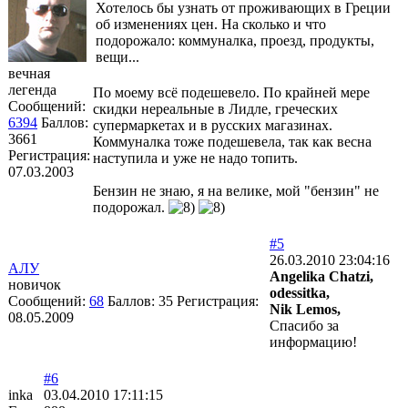
Хотелось бы узнать от проживающих в Греции
об изменениях цен. На сколько и что
подорожало: коммуналка, проезд, продукты,
вещи...
вечная
легенда
По моему всё подешевело. По крайней мере
Сообщений:
скидки нереальные в Лидле, греческих
6394
Баллов:
супермаркетах и в русских магазинах.
3661
Коммуналка тоже подешевела, так как весна
Регистрация:
наступила и уже не надо топить.
07.03.2003
Бензин не знаю, я на велике, мой "бензин" не
подорожал.
#5
26.03.2010 23:04:16
АЛУ
Angelika Chatzi,
новичок
odessitka,
Сообщений:
68
Баллов:
35
Регистрация:
Nik Lemos,
08.05.2009
Спасибо за
информацию!
#6
inka
03.04.2010 17:11:15