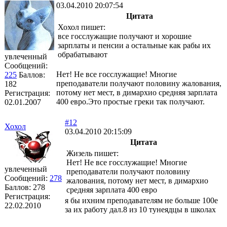
03.04.2010 20:07:54
Цитата
Хохол пишет:
все госслужащие получают и хорошие
зарплаты и пенсии а остальные как рабы их
обрабатывают
увлеченный
Сообщений:
Нет! Не все госслужащие! Многие
225
Баллов:
преподаватели получают половину жалования,
182
потому нет мест, в димархио средняя зарплата
Регистрация:
400 евро.Это простые греки так получают.
02.01.2007
#12
Хохол
03.04.2010 20:15:09
Цитата
Жизель пишет:
Нет! Не все госслужащие! Многие
увлеченный
преподаватели получают половину
Сообщений:
278
жалования, потому нет мест, в димархио
Баллов:
278
средняя зарплата 400 евро
Регистрация:
я бы ихним преподавателям не больше 100е
22.02.2010
за их работу дал.8 из 10 тунеядцы в школах