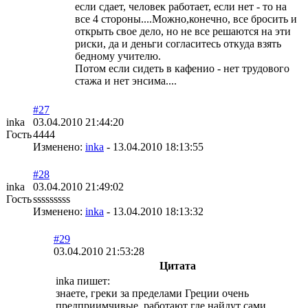
если сдает, человек работает, если нет - то на
все 4 стороны....Можно,конечно, все бросить и
открыть свое дело, но не все решаются на эти
риски, да и деньги согласитесь откуда взять
бедному учителю.
Потом если сидеть в кафенио - нет трудового
стажа и нет энсима....
#27
inka
03.04.2010 21:44:20
Гость
4444
Изменено:
inka
-
13.04.2010 18:13:55
#28
inka
03.04.2010 21:49:02
Гость
sssssssss
Изменено:
inka
-
13.04.2010 18:13:32
#29
03.04.2010 21:53:28
Цитата
inka пишет:
знаете, греки за пределами Греции очень
предприимчивые. работают где найдут сами,