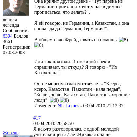
Она кричит другой девке - "Тут парень из
Германии приехал и хочет у нас в димосе
прописаться, что делать?".
вечная
Я ей говорю, не Германия, а Казахстан, а она
легенда
снова "да да Германия, Германия!".
Сообщений:
6394
Баллов:
В общем надо Фрейда звать на помощь.
3661
Регистрация:
07.03.2003
Или как подходит 1 пожилой грек и
спрашивает, ты откуда? Я говорю - "Из
Казахстана".
Он не моргнув глазом отвечает - "Ксеро ,
ксеро, Казахстан, Пакистан - кала педья",
"Знаю , знаю, Казахстан, Пакистан - хорошие
люди".
Изменено:
Nik Lemos
-
03.04.2010 21:12:37
#17
03.04.2010 20:58:50
Я как-то разговорилась с одной молодой
Жизель
учительницей 27 лет.Никакая она не