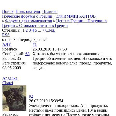
Поиск
Пользователи
Правила
Греческие форумы о Греции
»
для ИММИГРАНТОВ
»
Форумы для иммигрантов
»
Цены в Греции :: Покупки в
Греции :: Стоимость жизни в Греции
Страницы:
1
2
3
4
5
...
7
След.
RSS
о ценах в период кризиса
АЛУ
#1
новичок
26.03.2010 15:17:53
Сообщений:
68
Хотелось бы узнать от проживающих в
Баллов:
35
Греции об изменениях цен. На сколько и что
Регистрация:
подорожало: коммуналка, проезд, продукты,
08.05.2009
вещи...
Angelika
Chatzi
#2
26.03.2010 15:39:54
Электричество подорожало. А на продукты,
местами даже понизились цены. Ну а вещи,
Редактор
сейчас к примеру на Пасху многие магазины