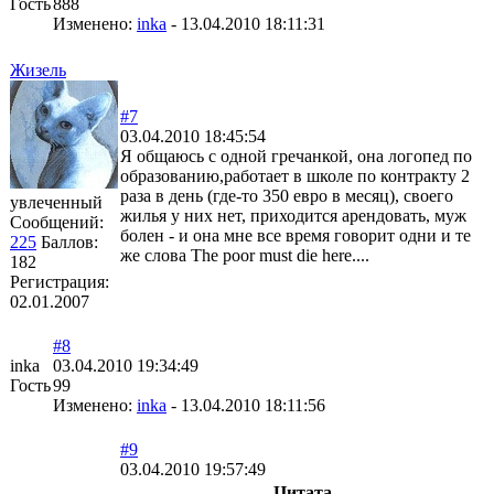
Гость
888
Изменено:
inka
-
13.04.2010 18:11:31
Жизель
#7
03.04.2010 18:45:54
Я общаюсь с одной гречанкой, она логопед по
образованию,работает в школе по контракту 2
раза в день (где-то 350 евро в месяц), своего
увлеченный
жилья у них нет, приходится арендовать, муж
Сообщений:
болен - и она мне все время говорит одни и те
225
Баллов:
же слова The poor must die here....
182
Регистрация:
02.01.2007
#8
inka
03.04.2010 19:34:49
Гость
99
Изменено:
inka
-
13.04.2010 18:11:56
#9
03.04.2010 19:57:49
Цитата