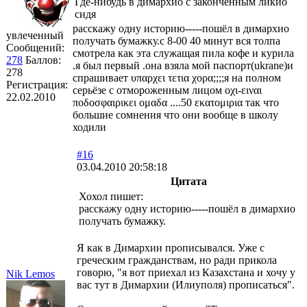
Где-нибудь в димархио с законченным ликио
сидя
расскажу одну историю-----пошёл в димархио
увлеченный
получать бумажку.с 8-00 40 минут вся толпа
Сообщений:
смотрела как эта служащая пила кофе и курила
278
Баллов:
.я был первый .она взяла мой паспорт(ukrane)и
278
спрашивает υπαρχει τετια χορα;;;;я на полном
Регистрация:
серьёзе с отмороженным лицом οχι-ειναι
22.02.2010
ποδοσφαιρικει ομαδα ....50 εκατομιρια так что
большие сомнения что они вообще в школу
ходили
#16
03.04.2010 20:58:18
Цитата
Хохол пишет:
расскажу одну историю-----пошёл в димархио
получать бумажку.
Я как в Димархии прописывался. Уже с
греческим гражданствам, но ради прикола
говорю, "я вот приехал из Казахстана и хочу у
Nik Lemos
вас тут в Димархии (Илиуполя) прописаться".