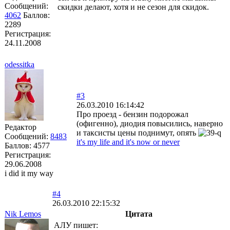
Сообщений:
скидки делают, хотя и не сезон для скидок.
4062
Баллов:
2289
Регистрация:
24.11.2008
odessitka
#3
26.03.2010 16:14:42
Про проезд - бензин подорожал
(офигенно), диодия повысились, наверно
Редактор
и таксисты цены поднимут, опять
Сообщений:
8483
it's my life and it's now or never
Баллов:
4577
Регистрация:
29.06.2008
i did it my way
#4
26.03.2010 22:15:32
Nik Lemos
Цитата
АЛУ пишет: