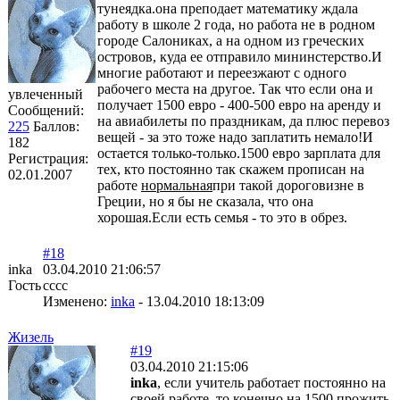
тунеядка.она преподает математику ждала
работу в школе 2 года, но работа не в родном
городе Салониках, а на одном из греческих
островов, куда ее отправило мининстерство.И
многие работают и переезжают с одного
рабочего места на другое. Так что если она и
увлеченный
получает 1500 евро - 400-500 евро на аренду и
Сообщений:
на авиабилеты по праздникам, да плюс перевоз
225
Баллов:
вещей - за это тоже надо заплатить немало!И
182
остается только-только.1500 евро зарплата для
Регистрация:
тех, кто постоянно так скажем прописан на
02.01.2007
работе
нормальная
при такой дороговизне в
Греции, но я бы не сказала, что она
хорошая.Если есть семья - то это в обрез.
#18
inka
03.04.2010 21:06:57
Гость
cccc
Изменено:
inka
-
13.04.2010 18:13:09
Жизель
#19
03.04.2010 21:15:06
inka
, если учитель работает постоянно на
своей работе, то конечно на 1500 прожить