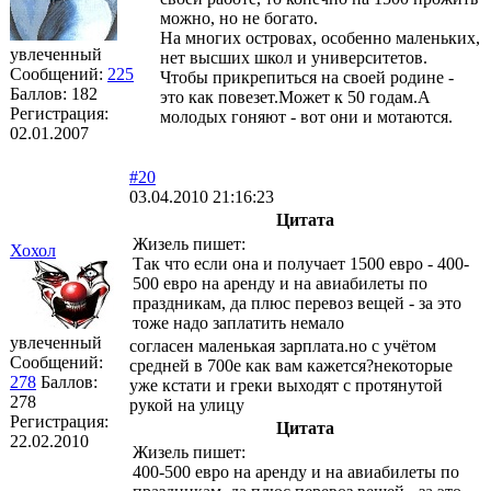
можно, но не богато.
На многих островах, особенно маленьких,
увлеченный
нет высших школ и университетов.
Сообщений:
225
Чтобы прикрепиться на своей родине -
Баллов:
182
это как повезет.Может к 50 годам.А
Регистрация:
молодых гоняют - вот они и мотаются.
02.01.2007
#20
03.04.2010 21:16:23
Цитата
Жизель пишет:
Хохол
Так что если она и получает 1500 евро - 400-
500 евро на аренду и на авиабилеты по
праздникам, да плюс перевоз вещей - за это
тоже надо заплатить немало
увлеченный
согласен маленькая зарплата.но с учётом
Сообщений:
средней в 700е как вам кажется?некоторые
278
Баллов:
уже кстати и греки выходят с протянутой
278
рукой на улицу
Регистрация:
Цитата
22.02.2010
Жизель пишет:
400-500 евро на аренду и на авиабилеты по