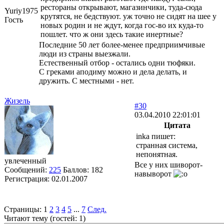
рестораны открывают, магазинчики, туда-сюда
Yuriy1975
крутятся, не бедствуют. уж точно не сидят на шее у
Гость
новых родин и не ждут, когда гос-во их куда-то
пошлет. что ж они здесь такие инертные?
Последние 50 лет более-менее предприимчивые
люди из страны выезжали.
Естественный отбор - остались одни тюфяки.
С греками аподиму можно и дела делать, и
дружить. С местными - нет.
Жизель
#30
03.04.2010 22:01:01
Цитата
inka пишет:
странная система,
непонятная.
увлеченный
Все у них шиворот-
Сообщений:
225
Баллов:
182
навыворот
Регистрация:
02.01.2007
Страницы:
1
2
3
4
5
...
7
След.
Читают тему (гостей:
1
)