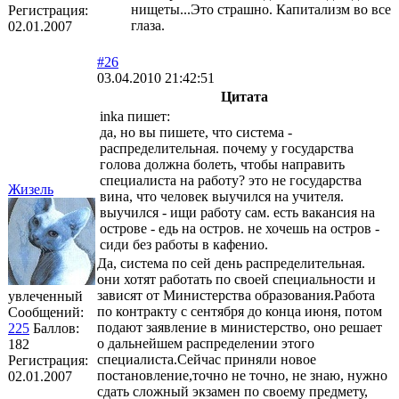
нищеты...Это страшно. Капитализм во все
Регистрация:
глаза.
02.01.2007
#26
03.04.2010 21:42:51
Цитата
inka пишет:
да, но вы пишете, что система -
распределительная. почему у государства
голова должна болеть, чтобы направить
специалиста на работу? это не государства
Жизель
вина, что человек выучился на учителя.
выучился - ищи работу сам. есть вакансия на
острове - едь на остров. не хочешь на остров -
сиди без работы в кафенио.
Да, система по сей день распределительная.
они хотят работать по своей специальности и
зависят от Министерства образования.Работа
увлеченный
по контракту с сентября до конца июня, потом
Сообщений:
подают заявление в министерство, оно решает
225
Баллов:
о дальнейшем распределении этого
182
специалиста.Сейчас приняли новое
Регистрация:
постановление,точно не точно, не знаю, нужно
02.01.2007
сдать сложный экзамен по своему предмету,