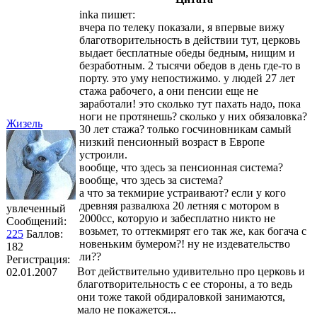
inka пишет:
вчера по телеку показали, я впервые вижу
благотворительность в действии тут, церковь
выдает бесплатные обеды бедным, нищим и
безработным. 2 тысячи обедов в день где-то в
порту. это уму непостижимо. у людей 27 лет
стажа рабочего, а они пенсии еще не
заработали! это сколько тут пахать надо, пока
ноги не протянешь? сколько у них обязаловка?
Жизель
30 лет стажа? только госчиновникам самый
низкий пенсионный возраст в Европе
устроили.
вообще, что здесь за пенсионная система?
вообще, что здесь за система?
а что за текмирие устраивают? если у кого
древняя развалюха 20 летняя с мотором в
увлеченный
2000сс, которую и забесплатно никто не
Сообщений:
возьмет, то оттекмирят его так же, как богача с
225
Баллов:
новеньким бумером?! ну не издевательство
182
ли??
Регистрация:
Вот действительно удивительно про церковь и
02.01.2007
благотворительность с ее стороны, а то ведь
они тоже такой обдираловкой занимаются,
мало не покажется...