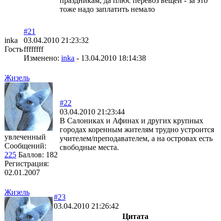
праздникам, да плюс перевоз вещей - за это
тоже надо заплатить немало
#21
inka
03.04.2010 21:23:32
Гость
ffffffff
Изменено:
inka
-
13.04.2010 18:14:38
Жизель
#22
03.04.2010 21:23:44
В Салониках и Афинах и других крупных
городах коренным жителям трудно устроится
увлеченный
учителем/преподавателем, а на островах есть
Сообщений:
свободные места.
225
Баллов:
182
Регистрация:
02.01.2007
Жизель
#23
03.04.2010 21:26:42
Цитата