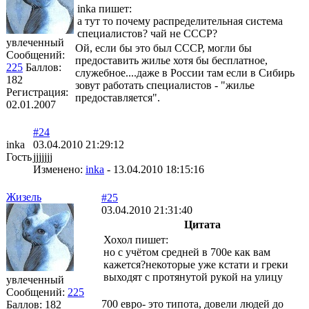
inka пишет:
а тут то почему распределительная система
специалистов? чай не СССР?
увлеченный
Ой, если бы это был СССР, могли бы
Сообщений:
предоставить жилье хотя бы бесплатное,
225
Баллов:
служебное....даже в России там если в Сибирь
182
зовут работать специалистов - "жилье
Регистрация:
предоставляется".
02.01.2007
#24
inka
03.04.2010 21:29:12
Гость
jjjjjjj
Изменено:
inka
-
13.04.2010 18:15:16
Жизель
#25
03.04.2010 21:31:40
Цитата
Хохол пишет:
но с учётом средней в 700е как вам
кажется?некоторые уже кстати и греки
выходят с протянутой рукой на улицу
увлеченный
Сообщений:
225
700 евро- это типота, довели людей до
Баллов:
182