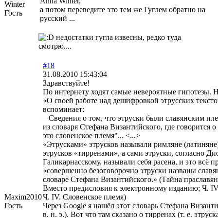
Anna Winter,
Winter
а потом переведите это тем же Гуглем обратно на
Гость
русский ...
недостатки гугла извесны, редко туда
смотрю....
#18
31.08.2010 15:43:04
Здравствуйте!
По интернету ходят самые невероятные гипотезы. 
«О своей работе над дешифровкой этрусских тексто
вспоминает:
– Сведения о том, что этруски были славянским пл
из словаря Стефана Византийского, где говорится о 
это словенское племя"... <...>
«Этрусками» этрусков называли римляне (латиняне)
этрусков «тирренами», а сами этруски, согласно Д
Галикарнасскому, называли себя расена, и это всё п
«совершенно безоговорочно этруски названы славя
словаре Стефана Византийского.» (Тайна праславя
Вместо предисловия к электронному изданию; Ч. IV.
Maxim2010
Ч. IV. Словенское племя)
Гость
Через Google я нашёл этот словарь Стефана Визант
в. н. э.). Вот что там сказано о тирренах (т. е. этруск