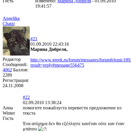
Гость
Изменено:
Марина Добреля
-
01.09.2010
19:41:57
Angelika
Chatzi
#21
01.09.2010 22:43:16
Марина Добреля,
Редактор
http://www.greek.ru/forum/messages/forum6/topic18
Сообщений:
result=reply#message556475
4062
Баллов:
2289
Регистрация:
24.11.2008
#22
02.09.2010 13:38:24
Anna
помогите пожайлуста перевести предложение из
Winter
текста
Гость
Ένα ατύχημα δεν θα εξέπληττε κανέναν ούτε καν έναν
μπάτσο