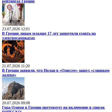
рейтингах Греции
23.07.2026 12:01
В Греции лицам младше 17 лет запретили ездить на
электросамокатах
21.07.2026 11:20
В Греции заявили, что Нолан в «Одиссее» зашел «слишком
далеко»
20.07.2026 09:08
Гора Олимп в Греции претендует на включение в список
ЮНЕСКО