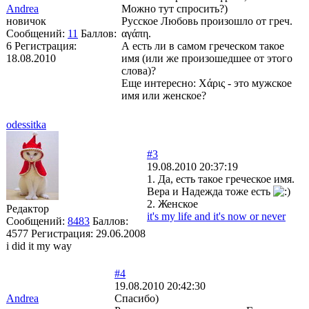
Andrea
Можно тут спросить?)
новичок
Русское Любовь произошло от греч.
Сообщений:
11
Баллов:
αγάπη.
6
Регистрация:
А есть ли в самом греческом такое
18.08.2010
имя (или же произошедшее от этого
слова)?
Еще интересно: Χάρις - это мужское
имя или женское?
odessitka
#3
19.08.2010 20:37:19
1. Да, есть такое греческое имя.
Вера и Надежда тоже есть
2. Женское
Редактор
it's my life and it's now or never
Сообщений:
8483
Баллов:
4577
Регистрация:
29.06.2008
i did it my way
#4
19.08.2010 20:42:30
Andrea
Спасибо)