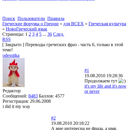
Поиск
Пользователи
Правила
Греческие форумы о Греции
»
для ВСЕХ
»
Греческая культура
»
НовоГреческий язык
Страницы:
1
2
3
4
5
...
36
След.
RSS
[
Закрыто
]
Переводы греческих фраз - часть 6, только в этой
теме!
odessitka
#1
19.08.2010 19:28:36
Продолжаем тут
it's my life and it's now
Редактор
or never
Сообщений:
8483
Баллов:
4577
Регистрация:
29.06.2008
i did it my way
#2
19.08.2010 20:18:22
А мне интересна не фраза, а имя.