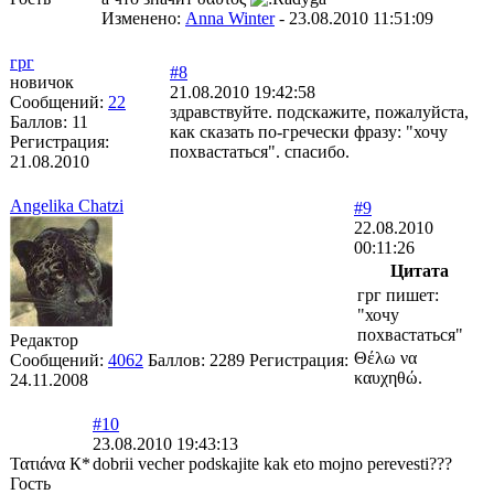
Изменено:
Anna Winter
-
23.08.2010 11:51:09
грг
#8
новичок
21.08.2010 19:42:58
Сообщений:
22
здравствуйте. подскажите, пожалуйста,
Баллов:
11
как сказать по-гречески фразу: "хочу
Регистрация:
похвастаться". спасибо.
21.08.2010
Angelika Chatzi
#9
22.08.2010
00:11:26
Цитата
грг пишет:
"хочу
похвастаться"
Редактор
Θέλω να
Сообщений:
4062
Баллов:
2289
Регистрация:
καυχηθώ.
24.11.2008
#10
23.08.2010 19:43:13
Τατιάνα К*
dobrii vecher podskajite kak eto mojno perevesti???
Гость