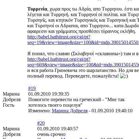
Τυρρενία
, χωρα προς τω Αδρία, απο Τυρρηνου. έστι κα
λέγεται και Τυρρηνή. και Τυρρηνοί οί πολίται. και Τυρ
Τυρσηνίς. και κτητικόν Τυρσηνικός και Τυρσηνική και 
και Τυρσηνοί οι Αδριαται, απο Τυρρηνου... κατα Δωριδα
αφαιρεσιν και γράμματος προσθέσει τύραννος εκλήθη.
http://babel.hathitrust.org/cgi/pt?
seq=19&view=image&size=100&id=mdp.390150145
Я понял, что славян (Σκλαβηνοί «склавины») там и в
http://babel.hathitrust.org/cgi/pt?
seq=669&view=image&size=100&id=mdp.390150145
и вся работа Гриневича это шарлатанство. Но для 
полный перевод. Переведите, пожалуйста!
#19
Марина
01.09.2010 19:39:35
Добреля
Помогите перевести на греческий - "Мне так
Гость
хотелось твоего поцелуя"
Изменено:
Марина Добреля
-
01.09.2010 19:40:10
#20
Марина
01.09.2010 19:40:57
Добреля
очень срочно