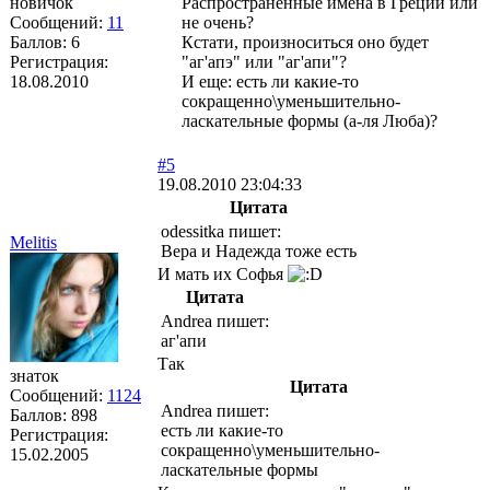
новичок
Распространенные имена в Греции или
Сообщений:
11
не очень?
Баллов:
6
Кстати, произноситься оно будет
Регистрация:
"аг'апэ" или "аг'апи"?
18.08.2010
И еще: есть ли какие-то
сокращенно\уменьшительно-
ласкательные формы (а-ля Люба)?
#5
19.08.2010 23:04:33
Цитата
odessitka пишет:
Melitis
Вера и Надежда тоже есть
И мать их Софья
Цитата
Andrea пишет:
аг'апи
Так
знаток
Цитата
Сообщений:
1124
Andrea пишет:
Баллов:
898
есть ли какие-то
Регистрация:
сокращенно\уменьшительно-
15.02.2005
ласкательные формы