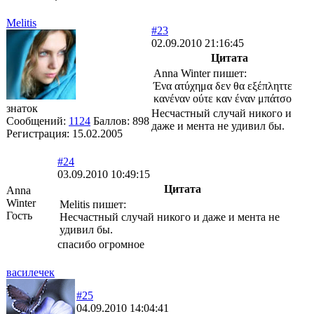
Melitis
#23
02.09.2010 21:16:45
Цитата
Anna Winter пишет:
Ένα ατύχημα δεν θα εξέπληττε
κανέναν ούτε καν έναν μπάτσο
знаток
Несчастный случай никого и
Сообщений:
1124
Баллов:
898
даже и мента не удивил бы.
Регистрация:
15.02.2005
#24
03.09.2010 10:49:15
Цитата
Anna
Winter
Melitis пишет:
Гость
Несчастный случай никого и даже и мента не
удивил бы.
спасибо огромное
василечек
#25
04.09.2010 14:04:41