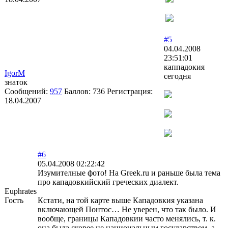
#5
04.04.2008
23:51:01
каппадокия
IgorM
сегодня
знаток
Сообщений:
957
Баллов:
736
Регистрация:
18.04.2007
#6
05.04.2008 02:22:42
Изумителные фото! На Greek.ru и раньше была тема
про кападовкийский греческих диалект.
Euphrates
Гость
Кстати, на той карте выше Кападовкия указана
включающей Понтос… Не уверен, что так было. И
вообще, границы Кападовкии часто менялись, т. к.
она была скорее не национальным государством, а