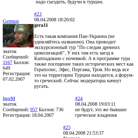
надо съездить, будучи в турции.
#23
08.04.2008 18:20:02
Germon
gera11
Есть такая компания Пан-Украина (не
удивляйтесь названию). Она проводит
экскурсионный тур "По следам древних
знаток
цивилизаций". У них там есть заезд в
Сообщений:
Каппадокию с ночевкой. А в программе тура
1167
Баллов:
также посещение таких исторических мест как
649
Гераполис, Эфес, Пергама, Троя. Но ведь все
Регистрация:
это на территории Турции находится, а форум-
07.02.2007
то греческий. Сейчас модераторы начнут
ругать.
IgorM
#24
знаток
08.04.2008 19:03:11
Сообщений:
957
Баллов:
736
не будут, это же бывшие
Регистрация:
18.04.2007
греческие владения
#25
08.04.2008 21:53:37