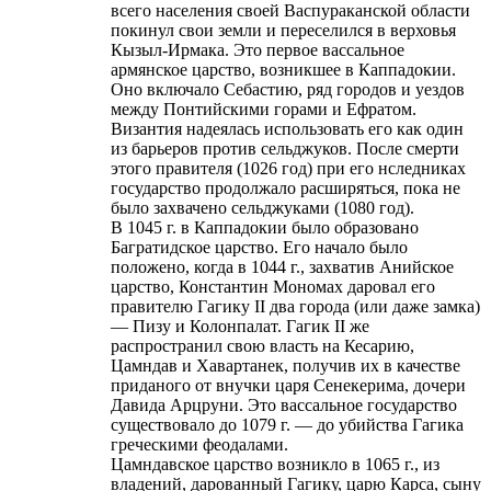
всего населения своей Васпураканской области
покинул свои земли и переселился в верховья
Кызыл-Ирмака. Это первое вассальное
армянское царство, возникшее в Каппадокии.
Оно включало Себастию, ряд городов и уездов
между Понтийскими горами и Ефратом.
Византия надеялась использовать его как один
из барьеров против сельджуков. После смерти
этого правителя (1026 год) при его нследниках
государство продолжало расширяться, пока не
было захвачено сельджуками (1080 год).
В 1045 г. в Каппадокии было образовано
Багратидское царство. Его начало было
положено, когда в 1044 г., захватив Анийское
царство, Константин Мономах даровал его
правителю Гагику II два города (или даже замка)
— Пизу и Колонпалат. Гагик II же
распространил свою власть на Кесарию,
Цамндав и Хавартанек, получив их в качестве
приданого от внучки царя Сенекерима, дочери
Давида Арцруни. Это вассальное государство
существовало до 1079 г. — до убийства Гагика
греческими феодалами.
Цамндавское царство возникло в 1065 г., из
владений, дарованный Гагику, царю Карса, сыну