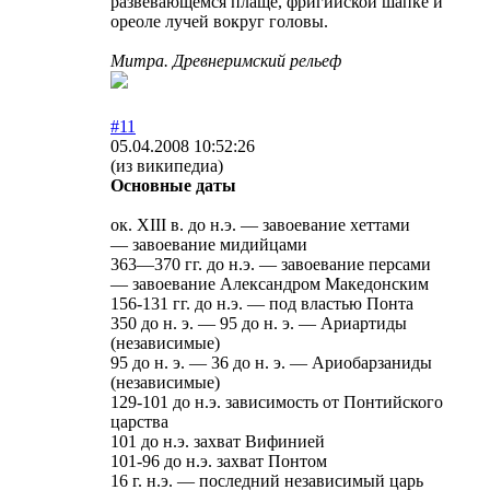
развевающемся плаще, фригийской шапке и
ореоле лучей вокруг головы.
Митра. Древнеримский рельеф
#11
05.04.2008 10:52:26
(из википедиа)
Основные даты
ок. XIII в. до н.э. — завоевание хеттами
— завоевание мидийцами
363—370 гг. до н.э. — завоевание персами
— завоевание Александром Македонским
156-131 гг. до н.э. — под властью Понта
350 до н. э. — 95 до н. э. — Ариартиды
(независимые)
95 до н. э. — 36 до н. э. — Ариобарзаниды
(независимые)
129-101 до н.э. зависимость от Понтийского
царства
101 до н.э. захват Вифинией
101-96 до н.э. захват Понтом
16 г. н.э. — последний независимый царь