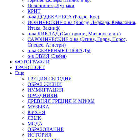
Пелопоннес, Лутраки
КРИТ
о-ва ДОДЕКАНЕСА (Родос, Кос)
ИОНИЧЕСКИЕ о-ва (Корфу, Лефкада, Кефалония,
Итака, Закинф)
о-ва КИКЛАД (Санторини, Миконос и др.)
САРОНИЧЕСКИЕ о-ва (Эгина, Гидра, Порос,
Спецес, Агистри)
о-ва СЕВЕРНЫЕ СПОРАДЫ
о-в ЭВИЯ (Эвбея)
ФОТОГРАФИИ
ТРАНСПОРТ
Еще
ГРЕЦИЯ СЕГОДНЯ
ОБРАЗ ЖИЗНИ
ИММИГРАЦИЯ
ПРАЗДНИКИ
ДРЕВНЯЯ ГРЕЦИЯ И МИФЫ
МУЗЫКА
КУХНЯ
ЯЗЫК
МОДА
ОБРАЗОВАНИЕ
ИСТОРИЯ