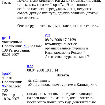
Грузия) принадлежали той же цивиллизации, были,
Гость
так сказать, того же “сорта”… Это оголило и
осабило нас всех перед ударами сил, несущих
совсем другую культуру, другую религию, другой
менталитет…
Очень трудно читать армянские хроники тех лет…
#21
gera11
08.04.2008 17:21:29
увлеченный
Кто-нибудь знает об
Сообщений:
218
Баллов:
организованном туризме в
138
Регистрация:
Каппадокию из России ?
02.01.2007
Агентства , туры ,отзывы ?
#22
08.04.2008 18:13:14
IgorM
Цитата
знаток
gera11 пишет:
Сообщений:
об организованном туризме в Каппадокию
957
Баллов:
736
попадались отзывы о поездке в каппадокию
Регистрация:
на арендованной машине, очень занятно,
18.04.2007
после этого понял, что туда действительно