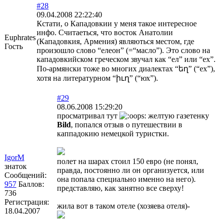
#28
09.04.2008 22:22:40
Кстати, о Кападовкии у меня такое интересное
инфо. Считаеться, что восток Анатолии
Euphrates
(Кападовкия, Армения) являються местом, где
Гость
произошло слово “елеон” (=“масло”). Это слово на
кападовкийском греческом звучал как “ел” или “ех”.
По-армянски тоже во многих диалектах “եղ” (“ех”),
хотя на литературном “իւղ” (“юх”).
#29
08.06.2008 15:29:20
просматривал тут
желтую газетенку
Bild
, попался отзыв о путешествии в
каппадокию немецкой туристки.
IgorM
полет на шарах стоил 150 евро (не понял,
знаток
правда, постоянно ли он организуется, или
Сообщений:
она попала специально именно на него).
957
Баллов:
представляю, как занятно все сверху!
736
Регистрация:
жила вот в таком отеле (хозяева отеля)-
18.04.2007