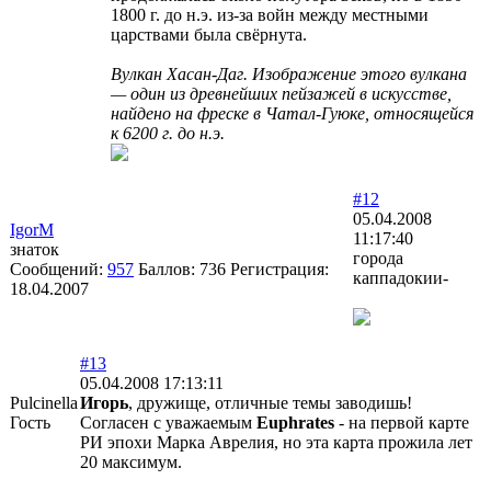
1800 г. до н.э. из-за войн между местными
царствами была свёрнута.
Вулкан Хасан-Даг. Изображение этого вулкана
— один из древнейших пейзажей в искусстве,
найдено на фреске в Чатал-Гуюке, относящейся
к 6200 г. до н.э.
#12
05.04.2008
IgorM
11:17:40
знаток
города
Сообщений:
957
Баллов:
736
Регистрация:
каппадокии-
18.04.2007
#13
05.04.2008 17:13:11
Pulcinella
Игорь
, дружище, отличные темы заводишь!
Гость
Согласен с уважаемым
Euphrates
- на первой карте
РИ эпохи Марка Аврелия, но эта карта прожила лет
20 максимум.