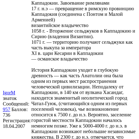
Каппадокии. Завоевание римлянами
17 г. н.э — превращение в римскую провинцию
Каппадокия (cоединена с Понтом и Малой
Арменией)
византийское владычество
1058 г. - Вторжение сельджуков в Каппадокию и
Сирию (владения Византии).
1071 г. — территорию получают сельджуки как
часть выкупа за императора
XI в. цари Кесарии в Каппадокии
— османское владычество
История Каппадокии уходит в глубокую
древность — как часть Анатолии она была
одним из первых мест распространения
человеческой цивилизации. Неподалеку от
Каппадокии, в 140 км от вулкана Хасандаг,
IgorM
находится знаменитый неолитический город
знаток
Чатал-Гуюк, (считающийся одним из первых
Сообщений:
поселений человека), чье возникновение
957
Баллов:
относится к 7500 г. до н.э. Вероятно, заселение
736
гористой местности Каппадокии началось
Регистрация:
немногим позже. Уже к 5000-4000 г. до н.э. в
18.04.2007
Каппадокии возникают небольшие независимые
княжества. В 2300 г. до н.э. отмечается, что