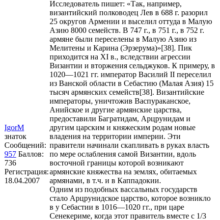
Исследователь пишет: «Так, например,
византийский полководец Лев в 688 г. разорил
25 округов Армении и выселил оттуда в Малую
Азию 8000 семейств. В 747 г., в 751 г., в 752 г.
армяне были переселены в Малую Азию из
Мелитены и Карина (Эрзерума)»[38]. Пик
приходится на XI в., вследствии агрессии
Византии и вторжения сельджуков. К примеру, в
1020—1021 гг. император Василий II переселил
из Ванской области в Себастию (Малая Азия) 15
тысяч армянских семейств[38]. Византийские
императоры, уничтожив Васпураканское,
Анийское и другие армянские царства,
предоставили Багратидам, Арцрунидам и
IgorM
другим царским и княжеским родам новые
знаток
владения на территории империи. Эти
Сообщений:
правители начинали скапливать в руках власть
957
Баллов:
по мере ослабления самой Византии, вдоль
736
восточной границы которой возникают
Регистрация:
армянские княжества на землях, обитаемых
18.04.2007
армянами, в т.ч. и в Каппадокии.
Одним из подобных вассальных государств
стало Арцрунидское царство, которое возникло
в у Себастии в 1016—1020 гг., при царе
Сенекериме, когда этот правитель вместе с 1/3