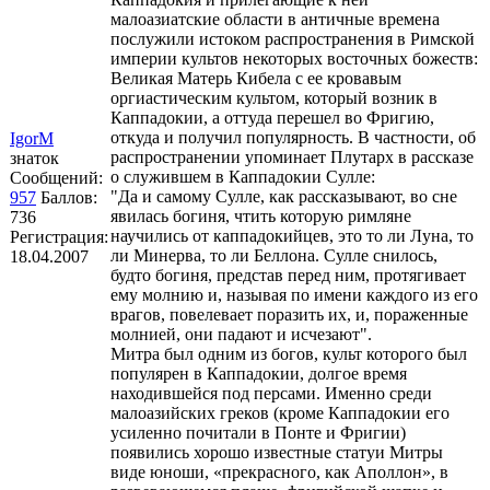
малоазиатские области в античные времена
послужили истоком распространения в Римской
империи культов некоторых восточных божеств:
Великая Матерь Кибела с ее кровавым
оргиастическим культом, который возник в
Каппадокии, а оттуда перешел во Фригию,
откуда и получил популярность. В частности, об
IgorM
распространении упоминает Плутарх в рассказе
знаток
о служившем в Каппадокии Сулле:
Сообщений:
"Да и самому Сулле, как рассказывают, во сне
957
Баллов:
явилась богиня, чтить которую римляне
736
научились от каппадокийцев, это то ли Луна, то
Регистрация:
ли Минерва, то ли Беллона. Сулле снилось,
18.04.2007
будто богиня, представ перед ним, протягивает
ему молнию и, называя по имени каждого из его
врагов, повелевает поразить их, и, пораженные
молнией, они падают и исчезают".
Митра был одним из богов, культ которого был
популярен в Каппадокии, долгое время
находившейся под персами. Именно среди
малоазийских греков (кроме Каппадокии его
усиленно почитали в Понте и Фригии)
появились хорошо известные статуи Митры
виде юноши, «прекрасного, как Аполлон», в