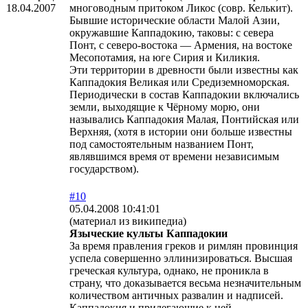
18.04.2007
многоводным притоком Ликос (совр. Келькит).
Бывшие исторические области Малой Азии,
окружавшие Каппадокию, таковы: с севера
Понт, с северо-востока — Армения, на востоке
Месопотамия, на юге Сирия и Киликия.
Эти территории в древности были известны как
Каппадокия Великая или Средиземноморская.
Периодически в состав Каппадокии включались
земли, выходящие к Чёрному морю, они
назывались Каппадокия Малая, Понтийская или
Верхняя, (хотя в истории они больше известны
под самостоятельным названием Понт,
являвшимся время от времени независимым
государством).
#10
05.04.2008 10:41:01
(материал из википедиа)
Языческие культы Каппадокии
За время правления греков и римлян провинция
успела совершенно эллинизироваться. Высшая
греческая культура, однако, не проникла в
страну, что доказывается весьма незначительным
количеством античных развалин и надписей.
Каппадокия и прилегающие к ней