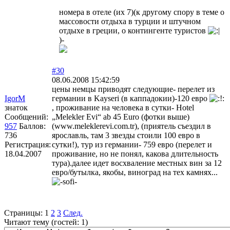
номера в отеле (их 7)(к другому спору в теме о
массовости отдыха в турции и штучном
отдыхе в греции, о контингенте туристов
)-
#30
08.06.2008 15:42:59
цены немцы приводят следующие- перелет из
IgorM
германии в Kayseri (в каппадокии)-120 евро
знаток
, проживание на человека в сутки- Hotel
Сообщений:
„Melekler Evi“ ab 45 Euro (фотки выше)
957
Баллов:
(www.meleklerevi.com.tr), (приятель съездил в
736
ярославль, там 3 звезды стоили 100 евро в
Регистрация:
сутки!), тур из германии- 759 евро (перелет и
18.04.2007
проживание, но не понял, какова длительность
тура).далее идет восхваление местных вин за 12
евро/бутылка, якобы, виноград на тех камнях...
Страницы:
1
2
3
След.
Читают тему (гостей:
1
)