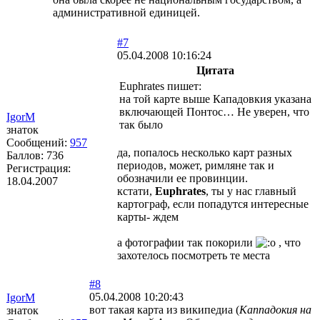
административной единицей.
#7
05.04.2008 10:16:24
Цитата
Euphrates пишет:
на той карте выше Кападовкия указана
включающей Понтос… Не уверен, что
IgorM
так было
знаток
Сообщений:
957
да, попалось несколько карт разных
Баллов:
736
периодов, может, римляне так и
Регистрация:
обозначили ее провинции.
18.04.2007
кстати,
Euphrates
, ты у нас главный
картограф, если попадутся интересные
карты- ждем
а фотографии так покорили
, что
захотелось посмотреть те места
#8
05.04.2008 10:20:43
IgorM
вот такая карта из википедиа (
Каппадокия на
знаток