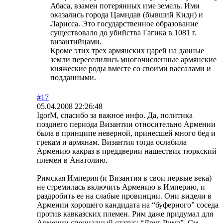
Абаса, взамен потерянных име земель. Ими
оказались города Цамндав (бывший Кидн) и
Ларисса. Это государственное образование
существовало до убийства Гагика в 1081 г.
византийцами.
Кроме этих трех армянских царей на данные
земли переселились многочисленные армянские
княжеские роды вместе со своими вассалами и
подданными.
#17
05.04.2008 22:26:48
IgorM, спасибо за важное инфо. Да, политика
позднего периода Византии относительно Армении
была в принципе неверной, принесшей много бед и
грекам и армянам. Византия тогда ослабила
Армению какраз в преддверии нашествия тюркский
племен в Анатолию.
Римская Империя (и Византия в свои первые века)
не стремилась включить Армению в Империю, и
раздробить ее на слабые провинции. Они видели в
Армении хорошего кандидата на “буферного” соседа
против кавказских племен. Рим даже придумал для
Армении специалный статус: “Друг Рима”. См.