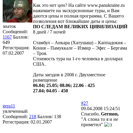
Как это нет цен? На сайте www.panukraine.ru
нажимаете на экскурсионные туры, и Вам
даются цены и полная программа. С Вашего
позволения вот ближайшие даты и цены:
знаток
ПО СЛЕДАМ ВЕЛИКИХ ЦИВИЛИЗАЦИЙ
Сообщений:
8 дней / 7 ночей
1167
Баллов:
649
Стамбул – Анкара (Хатушаш) – Каппадокия –
Регистрация:
Кония – Памуккале – Измир – Эфес – Бергама
07.02.2007
– Троя.
Стоимость тура на 1-го человека в долларах
США.
Даты заездов в 2008 г. Двухместное
размещение
06.04; 25.05; 08.06; 22.06
-
425
27.04; 04.05
-
450
#27
gera11
09.04.2008 15:24:51
увлеченный
Спасибо,
Germon,
Сообщений:
218
Баллов:
138
"А слона то я и не
Регистрация:
02.01.2007
приметил"