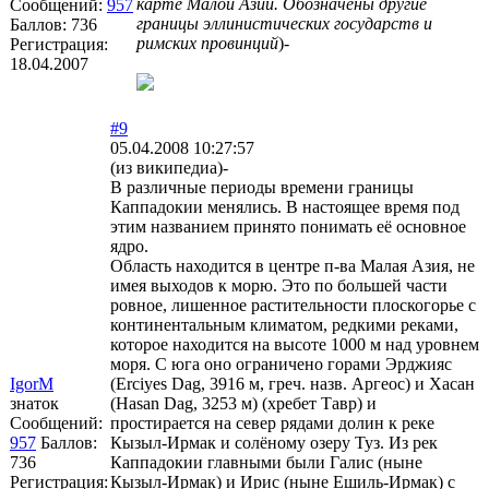
карте Малой Азии. Обозначены другие
Сообщений:
957
границы эллинистических государств и
Баллов:
736
римских провинций
)-
Регистрация:
18.04.2007
#9
05.04.2008 10:27:57
(из википедиа)-
В различные периоды времени границы
Каппадокии менялись. В настоящее время под
этим названием принято понимать её основное
ядро.
Область находится в центре п-ва Малая Азия, не
имея выходов к морю. Это по большей части
ровное, лишенное растительности плоскогорье с
континентальным климатом, редкими реками,
которое находится на высоте 1000 м над уровнем
моря. С юга оно ограничено горами Эрджияс
IgorM
(Erciyes Dag, 3916 м, греч. назв. Аргеос) и Хасан
знаток
(Hasan Dag, 3253 м) (хребет Тавр) и
Сообщений:
простирается на север рядами долин к реке
957
Баллов:
Кызыл-Ирмак и солёному озеру Туз. Из рек
736
Каппадокии главными были Галис (ныне
Регистрация:
Кызыл-Ирмак) и Ирис (ныне Ешиль-Ирмак) с