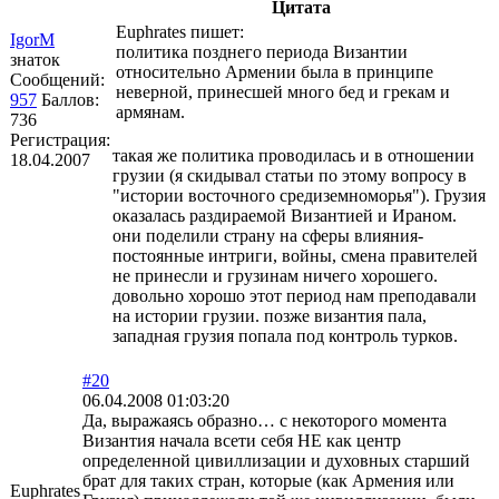
Цитата
Euphrates пишет:
IgorM
политика позднего периода Византии
знаток
относительно Армении была в принципе
Сообщений:
неверной, принесшей много бед и грекам и
957
Баллов:
армянам.
736
Регистрация:
такая же политика проводилась и в отношении
18.04.2007
грузии (я скидывал статьи по этому вопросу в
"истории восточного средиземноморья"). Грузия
оказалась раздираемой Византией и Ираном.
они поделили страну на сферы влияния-
постоянные интриги, войны, смена правителей
не принесли и грузинам ничего хорошего.
довольно хорошо этот период нам преподавали
на истории грузии. позже византия пала,
западная грузия попала под контроль турков.
#20
06.04.2008 01:03:20
Да, выражаясь образно… с некоторого момента
Византия начала всети себя НЕ как центр
определенной цивиллизации и духовных старший
брат для таких стран, которые (как Армения или
Euphrates