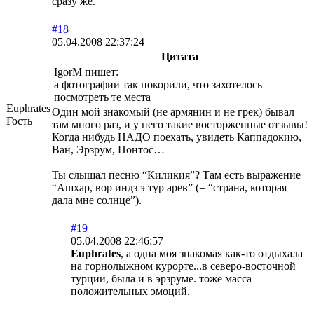
сразу же.
#18
05.04.2008 22:37:24
Цитата
IgorM пишет:
а фотографии так покорили, что захотелось
посмотреть те места
Euphrates
Один мой знакомый (не армянин и не грек) бывал
Гость
там много раз, и у него такие восторженные отзывы!
Когда нибудь НАДО поехать, увидеть Каппадокию,
Ван, Эрзрум, Понтос…
Ты слышал песню “Киликия”? Tам есть выражение
“Ашхар, вор индз э тур арев” (= “страна, которая
дала мне солнце”).
#19
05.04.2008 22:46:57
Euphrates
, а одна моя знакомая как-то отдыхала
на горнолыжном курорте...в северо-восточной
турции, была и в эрзруме. тоже масса
положительных эмоций.