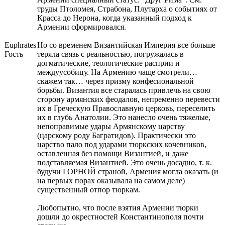
труды Птоломея, Страбона, Плутарха о событиях от
Красса до Нерона, когда указанный подход к
Армении сформировался.
Euphrates
Но со временем Византийская Империя все больше
Гость
теряла связь с реальностью, погружалась в
догматические, теологические расприи и
междуусобицу. На Армению чаще смотрели…
скажем так… через призму конфесиональной
борьбы. Византия все старалась привлечь на свою
сторону армянских феодалов, непременно перевести
их в Греческую Православную церковь, переселить
их в глубь Анатолии. Это нанесло очень тяжелые,
непоправимые удары Армянскому царству
(царскому роду Багратидов). Практически это
царство пало под ударами тюркских кочевников,
оставленная без помощи Византией, и даже
подставляемая Византией. Это очень досадно, т. к.
будучи ГОРНОЙ страной, Армения могла оказать (и
на первых порах оказывала на самом деле)
существенный отпор тюркам.
Любопытно, что после взятия Армении тюрки
дошли до окрестностей Константинополя почти