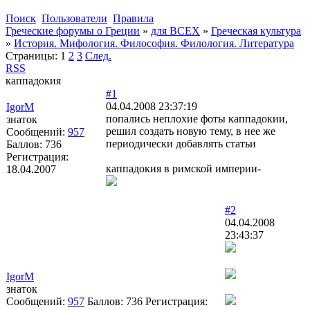
Поиск
Пользователи
Правила
Греческие форумы о Греции
»
для ВСЕХ
»
Греческая культура
»
История. Мифология. Философия. Филология. Литература
Страницы:
1
2
3
След.
RSS
каппадокия
#1
04.04.2008 23:37:19
IgorM
попались неплохие фоты каппадокии,
знаток
решил создать новую тему, в нее же
Сообщений:
957
периодически добавлять статьи
Баллов:
736
Регистрация:
каппадокия в римской империи-
18.04.2007
#2
04.04.2008
23:43:37
IgorM
знаток
Сообщений:
957
Баллов:
736
Регистрация: