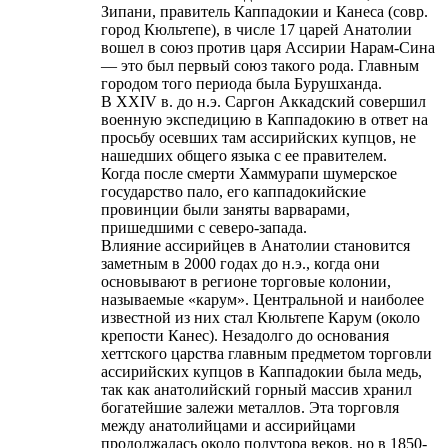
Зипани, правитель Каппадокии и Канеса (совр.
город Кюльтепе), в числе 17 царей Анатолии
вошел в союз против царя Ассирии Нарам-Сина
— это был первый союз такого рода. Главным
городом того периода была Бурушханда.
В XXIV в. до н.э. Саргон Аккадский совершил
военную экспедицию в Каппадокию в ответ на
просьбу осевших там ассирийских купцов, не
нашедших общего языка с ее правителем.
Когда после смерти Хаммурапи шумерское
государство пало, его каппадокийские
провинции были заняты варварами,
пришедшими с северо-запада.
Влияние ассирийцев в Анатолии становится
заметным в 2000 годах до н.э., когда они
основывают в регионе торговые колонии,
называемые «карум». Центральной и наиболее
известной из них стал Кюльтепе Карум (около
крепости Канес). Незадолго до основания
хеттского царства главным предметом торговли
ассирийских купцов в Каппадокии была медь,
так как анатолийский горный массив хранил
богатейшие залежи металлов. Эта торговля
между анатолийцами и ассирийцами
продолжалась около полутора веков, но в 1850-