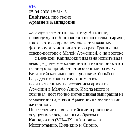
#16
05.04.2008 18:31:13
Euphrates
, про твоих
Армяне в Каппадокии
...Следует отметить политику Византии,
проводимую в Каппадокии относительно армян,
так как это со временем окажется важным
фактором для истории этого края. Гранича на
северо-востоке с Малой Арменией, а на востоке
— с Великой, Каппадокия издавна испытывала
демографическое влияние этой нации, но в этот
период оно приобретает особенный размах.
Византийская империя в условиях борьбы с
Багдадским халифатом занималась
насильственным переселением армян из
Армении в Малую Азию. Имела место и
обычная, достаточно интенсивная эмиграция из
захваченной арабами Армении, вызванная той
же войной.
Переселение на византийские территории
осуществлялось, главным образом в
Каппадокию (VII—IX вв.), а также в
Месопотамию, Киликию и Сирию.