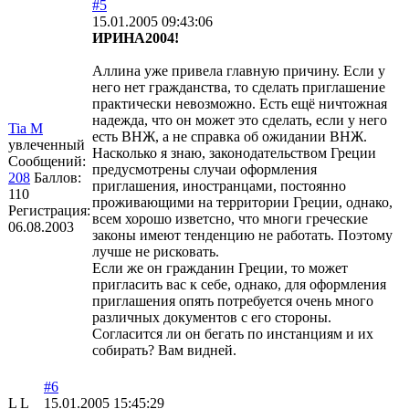
#5
15.01.2005 09:43:06
ИРИНА2004!
Аллина уже привела главную причину. Если у
него нет гражданства, то сделать приглашение
практически невозможно. Есть ещё ничтожная
надежда, что он может это сделать, если у него
Tia М
есть ВНЖ, а не справка об ожидании ВНЖ.
увлеченный
Насколько я знаю, законодательством Греции
Сообщений:
предусмотрены случаи оформления
208
Баллов:
приглашения, иностранцами, постоянно
110
проживающими на территории Греции, однако,
Регистрация:
всем хорошо изветсно, что многи греческие
06.08.2003
законы имеют тенденцию не работать. Поэтому
лучше не рисковать.
Если же он гражданин Греции, то может
пригласить вас к себе, однако, для оформления
приглашения опять потребуется очень много
различных документов с его стороны.
Согласится ли он бегать по инстанциям и их
собирать? Вам видней.
#6
L L
15.01.2005 15:45:29