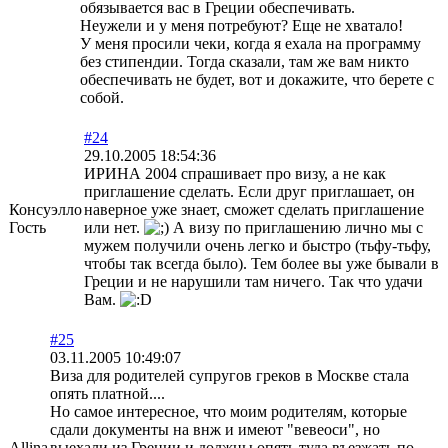
обязывается вас в Греции обеспечивать.
Неужели и у меня потребуют? Еще не хватало!
У меня просили чеки, когда я ехала на программу
без стипендии. Тогда сказали, там же вам никто
обеспечивать не будет, вот и докажите, что берете с
собой.
#24
29.10.2005 18:54:36
ИРИНА 2004 спрашивает про визу, а не как
приглашение сделать. Если друг приглашает, он
Консуэлло
наверное уже знает, сможет сделать приглашение
Гость
или нет.
А визу по приглашению лично мы с
мужем получили очень легко и быстро (тьфу-тьфу,
чтобы так всегда было). Тем более вы уже бывали в
Греции и не нарушили там ничего. Так что удачи
Вам.
#25
03.11.2005 10:49:07
Виза для родителей супругов греков в Москве стала
опять платной....
Но самое интересное, что моим родителям, которые
сдали документы на внж и имеют "вевеоси", но
Allina
выехали из Греции и должны опять туда въезжать по