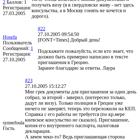
2
Баллов:
1
получать визу (я в свердловске живу - нет здесь
Регистрация:
консульства, а в Москву гонять не хочется и
27.03.2005
дорого).
#22
27.10.2005 09:54:50
Hosefa
[FONT=Times] Добрый день!
Пользователь
Сообщений:
1
Подскажите пожалуйста, если кто знает, что
Регистрация:
должно быть примерно написано в тексте
27.10.2005
приглашения в Грецию.
Заранее благодарю за ответы. Лаура
#23
27.10.2005 15:12:27
Мне грек документы для приглашения за один день
собрал, за второй - заверил. (интересно только,
дадут ли визу). Только полиция в Греции уже
ничего не заверяет, теперь это переложили на КЕП.
Справка с его работы не требуется (по кр.мере
киевское консульство не сказало). Приглашение,
synnefoula
копия его внутреннего паспорта, налоговая
Гость
декларация.
А зачем чеки-то? Ведь приглашающая сторона