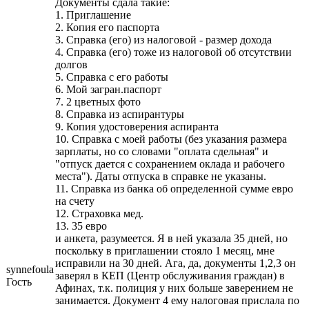
Документы сдала такие:
1. Приглашение
2. Копия его паспорта
3. Справка (его) из налоговой - размер дохода
4. Справка (его) тоже из налоговой об отсутствии
долгов
5. Справка с его работы
6. Мой загран.паспорт
7. 2 цветных фото
8. Справка из аспирантуры
9. Копия удостоверения аспиранта
10. Справка с моей работы (без указания размера
зарплаты, но со словами "оплата сдельная" и
"отпуск дается с сохранением оклада и рабочего
места"). Даты отпуска в справке не указаны.
11. Справка из банка об определенной сумме евро
на счету
12. Страховка мед.
13. 35 евро
и анкета, разумеется. Я в ней указала 35 дней, но
поскольку в приглашении стояло 1 месяц, мне
исправили на 30 дней. Ага, да, документы 1,2,3 он
synnefoula
заверял в КЕП (Центр обслуживания граждан) в
Гость
Афинах, т.к. полиция у них больше заверением не
занимается. Документ 4 ему налоговая прислала по