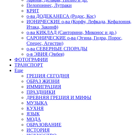
Пелопоннес, Лутраки
КРИТ
о-ва ДОДЕКАНЕСА (Родос, Кос)
ИОНИЧЕСКИЕ о-ва (Корфу, Лефкада, Кефалония,
Итака, Закинф)
о-ва КИКЛАД (Санторини, Миконос и др.)
САРОНИЧЕСКИЕ о-ва (Эгина, Гидра, Порос,
Спецес, Агистри)
о-ва СЕВЕРНЫЕ СПОРАДЫ
о-в ЭВИЯ (Эвбея)
ФОТОГРАФИИ
ТРАНСПОРТ
Еще
ГРЕЦИЯ СЕГОДНЯ
ОБРАЗ ЖИЗНИ
ИММИГРАЦИЯ
ПРАЗДНИКИ
ДРЕВНЯЯ ГРЕЦИЯ И МИФЫ
МУЗЫКА
КУХНЯ
ЯЗЫК
МОДА
ОБРАЗОВАНИЕ
ИСТОРИЯ