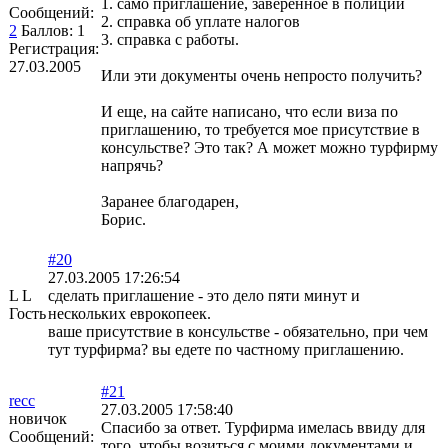
1. само приглашение, заверенное в полиции
Сообщений:
2. справка об уплате налогов
2
Баллов:
1
3. справка с работы.
Регистрация:
27.03.2005
Или эти документы очень непросто получить?
И еще, на сайте написано, что если виза по
приглашению, то требуется мое присутствие в
консульстве? Это так? А может можно турфирму
напрячь?
Заранее благодарен,
Борис.
#20
27.03.2005 17:26:54
L L
сделать приглашение - это дело пяти минут и
Гость
нескольких еврокопеек.
ваше присутствие в консульстве - обязательно, при чем
тут турфирма? вы едете по частному приглашению.
#21
recc
27.03.2005 17:58:40
новичок
Спасибо за ответ. Турфирма имелась ввиду для
Сообщений:
того, чтобы возиться с моими документами и