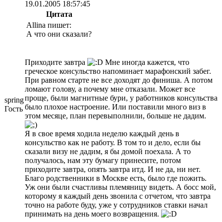
19.01.2005 18:57:45
Цитата
Allina пишет:
А что они сказали?
Приходите завтра
Мне иногда кажется, что
греческое консульство напоминает марафонский забег.
При равном старте не все доходят до финиша. А потом
ломают голову, а почему мне отказали. Может все
проще, были магнитные бури, у работников консульства
spring
было плохое настроение. Или поставили много виз в
Гость
этом месяце, план перевыполнили, больше не дадим.
Я в свое время ходила неделю каждый день в
консульство как не работу. В том то и дело, если бы
сказали визу не дадим, я бы домой поехала. А то
получалось, нам эту бумагу принесите, потом
приходите завтра, опять завтра итд. И не да, ни нет.
Благо родственники в Москве есть, было где пожить.
Уж они были счастливы племяницу видеть. А босс мой,
которому я каждый день звонила с отчетом, что завтра
точно на работе буду, уже у сотрудников ставки начал
принимать на день моего возвращения.