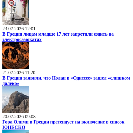
23.07.2026 12:01
В Греции лицам младше 17 лет запретили ездить на
электросамокатах
21.07.2026 11:20
В Греции заявили, что Нолан в «Одиссее» зашел «слишком
далеко»
20.07.2026 09:08
Гора Олимп в Греции претендует на включение в список
ЮНЕСКО