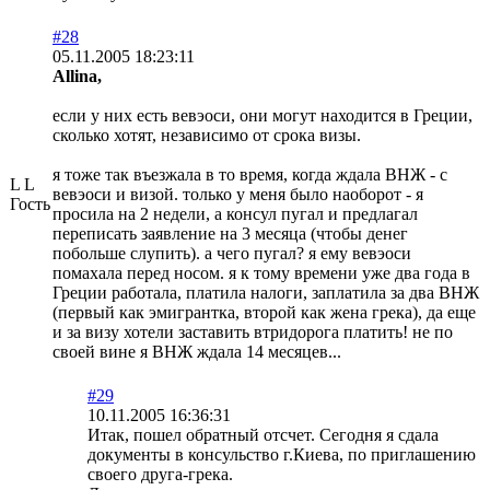
#28
05.11.2005 18:23:11
Allina,
если у них есть вевэоси, они могут находится в Греции,
сколько хотят, независимо от срока визы.
я тоже так въезжала в то время, когда ждала ВНЖ - с
L L
вевэоси и визой. только у меня было наоборот - я
Гость
просила на 2 недели, а консул пугал и предлагал
переписать заявление на 3 месяца (чтобы денег
побольше слупить). а чего пугал? я ему вевэоси
помахала перед носом. я к тому времени уже два года в
Греции работала, платила налоги, заплатила за два ВНЖ
(первый как эмигрантка, второй как жена грека), да еще
и за визу хотели заставить втридорога платить! не по
своей вине я ВНЖ ждала 14 месяцев...
#29
10.11.2005 16:36:31
Итак, пошел обратный отсчет. Сегодня я сдала
документы в консульство г.Киева, по приглашению
своего друга-грека.