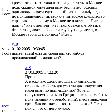
кроме того, что заставили за визу платить. в Москве
подружкиной маме дали визу бесплатно. условия
L L
одинаковые - мама едет первый раз на свадьбу к дочери
Гость
по приглашению зятя. звоню в питерское консульство,
спрашиваю, а почему в Москве не платят, а в Питере
платят? мне ответили - нет такого закона, чтоб визы
бесплатно давать и бросили трубку. получается, в
Москве творится произвол?
#18
shax
01.02.2005 19:30:45
Гость
привет всем! есть ли среди вас кто-нибудь,
проживающий в салониках?
#19
27.03.2005 17:22:20
Привет.
А насколько хлопотно для принимающей
стороны - собрать документы для получения
мной визы по приглашению? Хочется
попутешествовать по Греции и не хочется быть
привязанным к отелю(отелям), и есть знакомый
грек. Дак вот насколько это напряжно? Я так
recc
понял, что от него нужно:
новичок