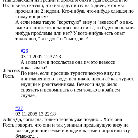
Гость
визе, сказали, что им дадут визу на 5 дней, хотя мы
просили на 2 недели. Кто-нибудь что-нибудь слышал по
этому вопросу?
А если имея такую "короткую" визу и "вевеоси" о внж,
выехать после окончания срока визы, то будут ли какие-
нибудь проблемы или нет? У кого-нибудь есть опыт
таких виз, "въездов" и "выездов"?
#26
03.11.2005 12:37:53
А зачем там в посольстве она им это вевеоси
показывала?
.htaccess
По идее, если просишь туристическую визу по
Гость
приглашению от родственников, проси её как турист,
едущий к родственникам. Вевеоси надо было
спрятать и вспоминать о нем только в крайнем
случае.
#27
03.11.2005 13:22:18
Allina
Да, согласна, только теперь уже поздно... Хотя она
Гость
говорит, что они и так увидили предыдущую визу на
воссоединение семьи и вроде как сами попросили эту
бумажку....