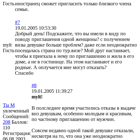
Гость
иностранец сможет пригласить только близкого члена
семьи.
#7
19.01.2005 10:53:30
Добрый день! Подскажите, что вы имели в виду по
поводу приглашения одной женщины? с получением
mylt
визы девушке больше проблем? даже если неоднократно
Гость
посещалась страна по тур.визе? Мой друг настаивает,
чтобы я приехала к нему по приглашению и жила в его
доме, а не в гостинице. На этом настаивают и его
родные. А оплучается мне могут отказать?
Спасибо
#8
19.01.2005 11:39:27
mylt!
Tia М
В полследнее время участились отказы в выдаче
увлеченный
виз девушкам, особенно молодым и красивым,
Сообщений:
по частному приглашению от мужчин.
208
Баллов:
110
Совсем недавно одной такой девушке отказали,
Регистрация:
несмотря на то, что она уже неоднократно
06.08.2003