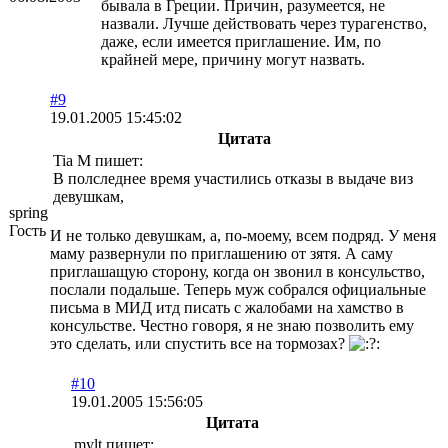
бывала в Греции. Причин, разумеется, не
назвали. Лучше действовать через турагенство,
даже, если имеется приглашение. Им, по
крайней мере, причину могут назвать.
#9
19.01.2005 15:45:02
Цитата
Tia М пишет:
В полследнее время участились отказы в выдаче виз
девушкам,
spring
Гость
И не только девушкам, а, по-моему, всем подряд. У меня
маму развернули по приглашению от зятя. А саму
приглашащую сторону, когда он звонил в консульство,
послали подальше. Теперь муж собрался официальные
письма в МИД итд писать с жалобами на хамство в
консульстве. Честно говоря, я не знаю позволить ему
это сделать, или спустить все на тормозах?
#10
19.01.2005 15:56:05
Цитата
mylt пишет: