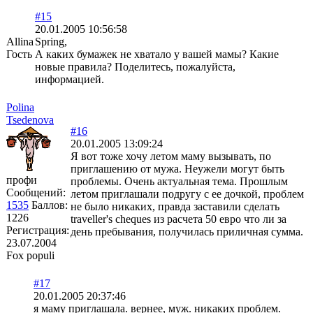
#15
20.01.2005 10:56:58
Allina
Spring,
Гость
А каких бумажек не хватало у вашей мамы? Какие
новые правила? Поделитесь, пожалуйста,
информацией.
Polina
Tsedenova
#16
20.01.2005 13:09:24
Я вот тоже хочу летом маму вызывать, по
приглашению от мужа. Неужели могут быть
профи
проблемы. Очень актуальная тема. Прошлым
Сообщений:
летом приглашали подругу с ее дочкой, проблем
1535
Баллов:
не было никаких, правда заставили сделать
1226
traveller's cheques из расчета 50 евро что ли за
Регистрация:
день пребывания, получилась приличная сумма.
23.07.2004
Fox populi
#17
20.01.2005 20:37:46
я маму приглашала. вернее, муж. никаких проблем.