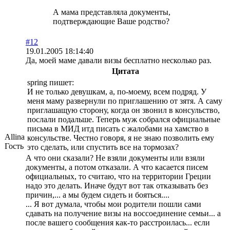
А мама представляла документы,
подтверждающие Ваше родство?
#12
19.01.2005 18:14:40
Да, моей маме давали визы бесплатно несколько раз.
Цитата
spring пишет:
И не только девушкам, а, по-моему, всем подряд. У
меня маму развернули по приглашению от зятя. А саму
приглашащую сторону, когда он звонил в консульство,
послали подальше. Теперь муж собрался официальные
письма в МИД итд писать с жалобами на хамство в
Allina
консульстве. Честно говоря, я не знаю позволить ему
Гость
это сделать, или спустить все на тормозах?
А что они сказали? Не взяли документы или взяли
документы, а потом отказали. А что касается писем
официальных, то считаю, что на территории Греции
надо это делать. Иначе будут вот так отказывать без
причин,... а мы будем сидеть и бояться....
... Я вот думала, чтобы мои родители пошли сами
сдавать на получение визы на воссоединение семьи... а
после вашего сообщения как-то расстроилась... если