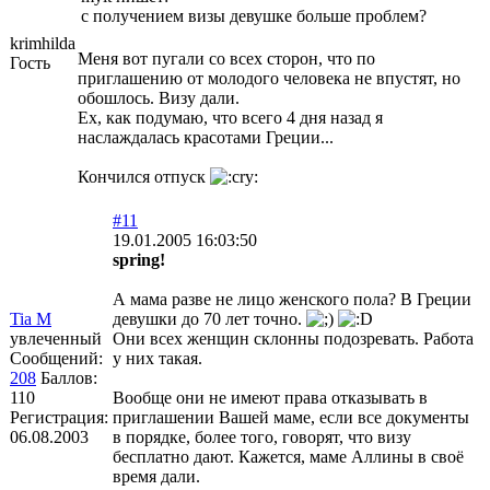
с получением визы девушке больше проблем?
krimhilda
Меня вот пугали со всех сторон, что по
Гость
приглашению от молодого человека не впустят, но
обошлось. Визу дали.
Ех, как подумаю, что всего 4 дня назад я
наслаждалась красотами Греции...
Кончился отпуск
#11
19.01.2005 16:03:50
spring!
А мама разве не лицо женского пола? В Греции
Tia М
девушки до 70 лет точно.
увлеченный
Они всех женщин склонны подозревать. Работа
Сообщений:
у них такая.
208
Баллов:
110
Вообще они не имеют права отказывать в
Регистрация:
приглашении Вашей маме, если все документы
06.08.2003
в порядке, более того, говорят, что визу
бесплатно дают. Кажется, маме Аллины в своё
время дали.