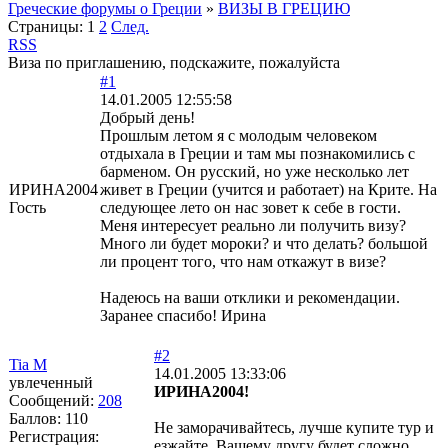
Греческие форумы о Греции
»
ВИЗЫ В ГРЕЦИЮ
Страницы:
1
2
След.
RSS
Виза по приглашению, подскажите, пожалуйста
#1
14.01.2005 12:55:58
Добрый день!
Прошлым летом я с молодым человеком
отдыхала в Греции и там мы познакомились с
барменом. Он русский, но уже несколько лет
ИРИНА2004
живет в Греции (учится и работает) на Крите. На
Гость
следующее лето он нас зовет к себе в гости.
Меня интересует реально ли получить визу?
Много ли будет мороки? и что делать? большой
ли процент того, что нам откажут в визе?
Надеюсь на ваши отклики и рекомендации.
Заранее спасибо! Ирина
#2
Tia М
14.01.2005 13:33:06
увлеченный
ИРИНА2004!
Сообщений:
208
Баллов:
110
Не заморачивайтесь, лучше купите тур и
Регистрация:
езжайте. Вашему другу будет сложно