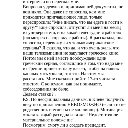
интернет, а он переслал мне.
Вопросов у девушки, принимавшей документы, не
возникло. Она даже не спросила, кем мне
приходится приглашающее лицо, только
переспросила: "Мне писать, что вы едете в гости к
другу?" Еще спросила, отпустят ли меня на месяц
из университета, и на какой телестудии я работаю
(посмотрев на справку с работы). Я рассказала, она
спросила, перевожу ли я только американские
сериалы? Я сказала, что да, и что очень жаль, что
наши телекомпании не закупают греческое кино.
Потом мы с ней вместе пообсуждали один
греческий сериал, согласились в том, что надо мне
из Греции привезти пару кассет, чтобы на наших
каналах хоть узнали, что это. На этом мы
расстались. Мне сказали прийти 17-го числа за
ответом. С консулом, как вы понимаете,
собеседования не было.
Делаем ставки?..
P.S. По неофициальным данным, в Киеве получить
визу по приглашению НЕВОЗМОЖНО (если это не
родственник и если ты не миллионер). Мотивация
отказа каждый раз одна и та же: "Недостаточное
материальное положение".
Посмотрим, смогу ли я создать прецедент.