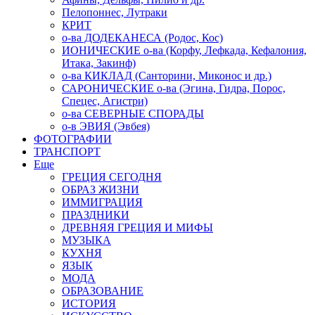
Пелопоннес, Лутраки
КРИТ
о-ва ДОДЕКАНЕСА (Родос, Кос)
ИОНИЧЕСКИЕ о-ва (Корфу, Лефкада, Кефалония,
Итака, Закинф)
о-ва КИКЛАД (Санторини, Миконос и др.)
САРОНИЧЕСКИЕ о-ва (Эгина, Гидра, Порос,
Спецес, Агистри)
о-ва СЕВЕРНЫЕ СПОРАДЫ
о-в ЭВИЯ (Эвбея)
ФОТОГРАФИИ
ТРАНСПОРТ
Еще
ГРЕЦИЯ СЕГОДНЯ
ОБРАЗ ЖИЗНИ
ИММИГРАЦИЯ
ПРАЗДНИКИ
ДРЕВНЯЯ ГРЕЦИЯ И МИФЫ
МУЗЫКА
КУХНЯ
ЯЗЫК
МОДА
ОБРАЗОВАНИЕ
ИСТОРИЯ