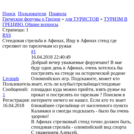
Поиск
Пользователи
Правила
Греческие форумы о Греции
»
для ТУРИСТОВ
»
ТУРИЗМ В
ГРЕЦИЮ. Общие вопросы
Страницы:
1
RSS
Стендовая стрельба в Афинах, Ищу в Афинах стенд где
стреляют по тарелочкам из ружья
#1
16.04.2018 22:40:49
Добрый вечер уважаемые форумчане! В мае
буду один день в Афинах, очень хотелось бы
пострелять на стенде на исторической родине
Livsispb
Олимпийских игр. Подскажите, может кто
Пользователь
знает, есть ли клубы/стрельбища/стендовые
Сообщений:
площадки куда можно прийти, взять ружье на
1
прокат и пострелять по тарелкам ? Поиском в
Регистрация:
интернете ничего не нашел. Если кто то знает
16.04.2018
ближайшее стрельбище от населенного пункта
Каламаки и смогды подсказать - было бы очень
здорово!
В Афинах стрелковый стенд точно должен быть,
стендовая стрельба - олимпийский вид спорта
С уважением Алексей.