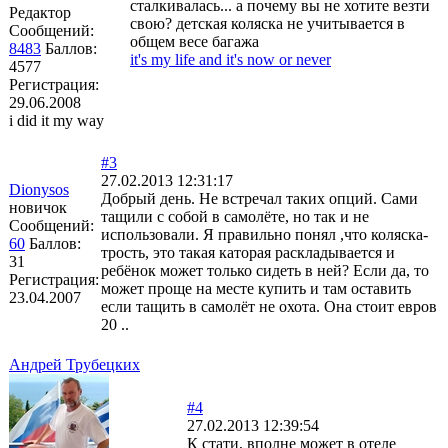
сталкивалась... а почему вы не хотите везти
Редактор
свою? детская коляска не учитывается в
Сообщений:
общем весе багажа
8483
Баллов:
it's my life and it's now or never
4577
Регистрация:
29.06.2008
i did it my way
#3
27.02.2013 12:31:17
Dionysos
Добрый день. Не встречал таких опций. Сами
новичок
тащили с собой в самолёте, но так и не
Сообщений:
использовали. Я правильно понял ,что коляска-
60
Баллов:
трость, это такая каторая раскладывается и
31
ребёнок может только сидеть в ней? Если да, то
Регистрация:
может проще на месте купить и там оставить
23.04.2007
если тащить в самолёт не охота. Она стоит евров
20 ..
Андрей Трубецких
#4
27.02.2013 12:39:54
К стати, вполне может в отеле