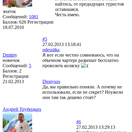
найтись, от предидущих туристов
оставшаяся.
знаток
Честь имею.
Сообщений:
1081
Баллов:
626
Регистрация:
18.07.2010
#5
27.02.2013 13:18:41
odessitka
Dmitriy
Я вот если честно сомневаюсь, что на
новичок
обычном чартере разрешат бесплатно
Сообщений:
5
провозить коляску
Баллов:
2
Регистрация:
21.02.2013
Dionysos
Да, вы правильно поняли. А почему не
использовали, если не секрет? Неужели
они там так дешево стоят?
Андрей Трубецких
#6
27.02.2013 13:29:13