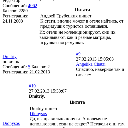
Редактор
Сообщений:
4062
Цитата
Баллов:
2289
Регистрация:
Андрей Трубецких пишет:
24.11.2008
К стати, вполне может в отеле найтись, от
предидущих туристов оставшаяся.
Их отели не коллекционируют, они их
выкидывают, как и разные матрацы,
игрушки-погремушки.
#9
Dmitriy
27.02.2013 15:05:03
новичок
Angelika Chatzi
Сообщений:
5
Баллов:
2
Спасибо, наверное так и
Регистрация:
21.02.2013
сделаем
#10
27.02.2013 15:33:07
Dmitriy,
Цитата
Dmitriy пишет:
Dionysos
Да, вы правильно поняли. А почему не
Dionysos
использовали, если не секрет? Неужели они там