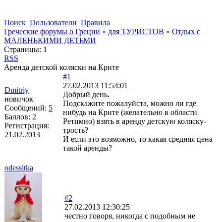
Поиск
Пользователи
Правила
Греческие форумы о Греции
»
для ТУРИСТОВ
»
Отдых с
МАЛЕНЬКИМИ ДЕТЬМИ
Страницы:
1
RSS
Аренда детской коляски на Крите
#1
27.02.2013 11:53:01
Dmitriy
Добрый день.
новичок
Подскажите пожалуйста, можно ли где
Сообщений:
5
нибудь на Крите (желательно в области
Баллов:
2
Ретимно) взять в аренду детскую коляску-
Регистрация:
трость?
21.02.2013
И если это возможно, то какая средняя цена
такой аренды?
odessitka
#2
27.02.2013 12:30:25
честно говоря, никогда с подобным не