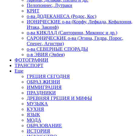
Пелопоннес, Лутраки
КРИТ
о-ва ДОДЕКАНЕСА (Родос, Кос)
ИОНИЧЕСКИЕ о-ва (Корфу, Лефкада, Кефалония,
Итака, Закинф)
о-ва КИКЛАД (Санторини, Миконос и др.)
САРОНИЧЕСКИЕ о-ва (Эгина, Гидра, Порос,
Спецес, Агистри)
о-ва СЕВЕРНЫЕ СПОРАДЫ
о-в ЭВИЯ (Эвбея)
ФОТОГРАФИИ
ТРАНСПОРТ
Еще
ГРЕЦИЯ СЕГОДНЯ
ОБРАЗ ЖИЗНИ
ИММИГРАЦИЯ
ПРАЗДНИКИ
ДРЕВНЯЯ ГРЕЦИЯ И МИФЫ
МУЗЫКА
КУХНЯ
ЯЗЫК
МОДА
ОБРАЗОВАНИЕ
ИСТОРИЯ