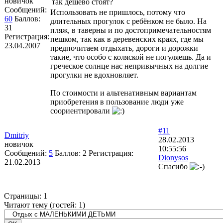
новичок
так дешево стоят?
Сообщений:
Использовать не пришлось, потому что
60
Баллов:
длительных прогулок с ребёнком не было. На
31
пляж, в таверны и по достопримечательностям
Регистрация:
пешком, так как в деревенских краях, где мы
23.04.2007
предпочитаем отдыхать, дороги и дорожки
такие, что особо с коляской не погуляешь. Да и
греческое солнце нас непривычных на долгие
прогулки не вдохновляет.
По стоимости и альтенативным вариантам
приобретения в пользование люди уже
соориентировали
#11
Dmitriy
28.02.2013
новичок
10:55:56
Сообщений:
5
Баллов:
2
Регистрация:
Dionysos
21.02.2013
Спасибо
Страницы:
1
Читают тему (гостей:
1
)