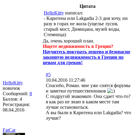
Цитата
HelloKitty
написал:
- Каритена или Lakgadia 2-3 дня хочу, ни
разу в горах не жила (ущелье лусия,
старый мост, Димицана, музей воды,
Стемница)
Да, очень хороший план.
Ищете недвижимость в Греции?
Научитесь покупать дешево и безопасно
законную недвижимость в Греции по
ценам для греков!
#5
10.04.2016 11:27:46
HelloKitty
Спасибо, Роман. мне уже снятся форумы
новичок
и заметки путешественников
Сообщений:
8
С подругой знакомьте. Она сдает что-то?
Баллов:
4
я как раз не знаю в каком месте там
Регистрация:
лучше остановиться.
08.04.2016
А вы были в Каритена или Lakgadia? что
лучше?
FatCat