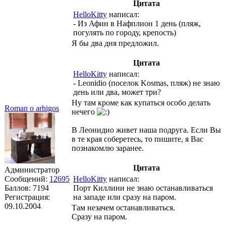
Цитата
HelloKitty
написал:
- Из Афин в Нафплион 1 день (пляж,
погулять по городу, крепость)
Я бы два дня предложил.
Цитата
HelloKitty
написал:
- Leonidio (поселок Kosmas, пляж) не знаю
день или два, может три?
Ну там кроме как купаться особо делать
Roman o arhigos
нечего
В Леонидио живет наша подруга. Если Вы
в те края соберетесь, то пишите, я Вас
познакомлю заранее.
Цитата
Администратор
Сообщений:
12695
HelloKitty
написал:
Баллов:
7194
Порт Киллини не знаю останавливаться
Регистрация:
на западе или сразу на паром.
09.10.2004
Там незачем останавливаться.
Сразу на паром.