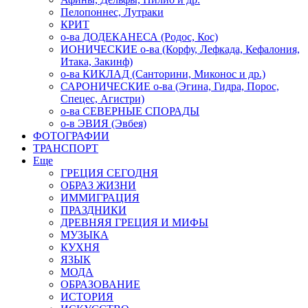
Пелопоннес, Лутраки
КРИТ
о-ва ДОДЕКАНЕСА (Родос, Кос)
ИОНИЧЕСКИЕ о-ва (Корфу, Лефкада, Кефалония,
Итака, Закинф)
о-ва КИКЛАД (Санторини, Миконос и др.)
САРОНИЧЕСКИЕ о-ва (Эгина, Гидра, Порос,
Спецес, Агистри)
о-ва СЕВЕРНЫЕ СПОРАДЫ
о-в ЭВИЯ (Эвбея)
ФОТОГРАФИИ
ТРАНСПОРТ
Еще
ГРЕЦИЯ СЕГОДНЯ
ОБРАЗ ЖИЗНИ
ИММИГРАЦИЯ
ПРАЗДНИКИ
ДРЕВНЯЯ ГРЕЦИЯ И МИФЫ
МУЗЫКА
КУХНЯ
ЯЗЫК
МОДА
ОБРАЗОВАНИЕ
ИСТОРИЯ