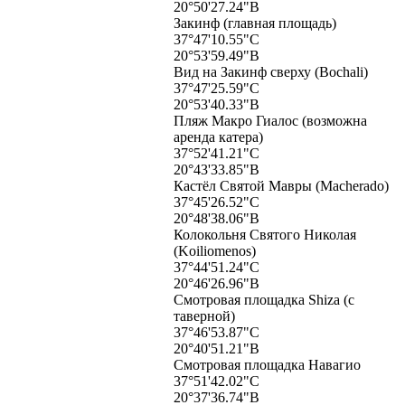
20°50'27.24"В
Закинф (главная площадь)
37°47'10.55"С
20°53'59.49"В
Вид на Закинф сверху (Bochali)
37°47'25.59"С
20°53'40.33"В
Пляж Макро Гиалос (возможна
аренда катера)
37°52'41.21"С
20°43'33.85"В
Кастёл Святой Мавры (Macherado)
37°45'26.52"С
20°48'38.06"В
Колокольня Святого Николая
(Koiliomenos)
37°44'51.24"С
20°46'26.96"В
Смотровая площадка Shiza (с
таверной)
37°46'53.87"С
20°40'51.21"В
Смотровая площадка Навагио
37°51'42.02"С
20°37'36.74"В