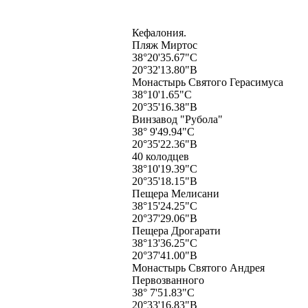
Кефалония.
Пляж Миртос
38°20'35.67"С
20°32'13.80"В
Монастырь Святого Герасимуса
38°10'1.65"С
20°35'16.38"В
Винзавод "Рубола"
38° 9'49.94"С
20°35'22.36"В
40 колодцев
38°10'19.39"С
20°35'18.15"В
Пещера Мелисани
38°15'24.25"С
20°37'29.06"В
Пещера Дрогарати
38°13'36.25"С
20°37'41.00"В
Монастырь Святого Андрея
Первозванного
38° 7'51.83"С
20°33'16.83"В