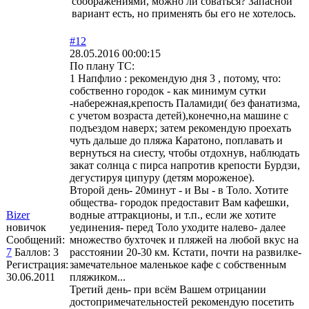
соображениями, можно ли соваться? Запасной
вариант есть, но применять бы его не хотелось.
#12
28.05.2016 00:00:15
По плану ТС:
1 Напфлио : рекомендую дня 3 , потому, что:
собственно городок - как минимум сутки
-набережная,крепость Паламиди( без фанатизма,
с учетом возраста детей),конечно,на машине с
подъездом наверх; затем рекомендую проехать
чуть дальше до пляжа Каратоно, поплавать и
вернуться на сиесту, чтобы отдохнув, наблюдать
закат солнца с пирса напротив крепости Бурдзи,
дегустируя ципуру (детям мороженое).
Второй день- 20минут - и Вы - в Толо. Хотите
общества- городок предоставит Вам кафешки,
Bizer
водные аттракционы, и т.п., если же хотите
новичок
уединения- перед Толо уходите налево- далее
Сообщений:
множество бухточек и пляжей на любой вкус на
7
Баллов:
3
расстоянии 20-30 км. Кстати, почти на развилке-
Регистрация:
замечательное маленькое кафе с собственным
30.06.2011
пляжиком...
Третий день- при всём Вашем отрицании
достопримечательностей рекомендую посетить