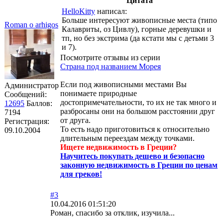
Цитата
HelloKitty
написал:
Больше интересуют живописные места (типо
Roman o arhigos
Калавриты, оз Цивлу), горные деревушки и
тп, но без экстрима (да кстати мы с детьми 3
и 7).
Посмотрите отзывы из серии
Страна под названием Морея
Если под живописными местами Вы
Администратор
понимаете природные
Сообщений:
достопримечательности, то их не так много и
12695
Баллов:
разбросаны они на большом расстоянии друг
7194
от друга.
Регистрация:
То есть надо приготовиться к относительно
09.10.2004
длительным переездам между точками.
Ищете недвижимость в Греции?
Научитесь покупать дешево и безопасно
законную недвижимость в Греции по ценам
для греков!
#3
10.04.2016 01:51:20
Роман, спасибо за отклик, изучила...