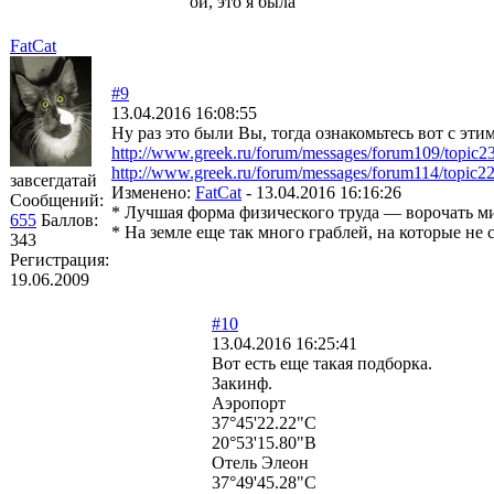
ой, это я была
FatCat
#9
13.04.2016 16:08:55
Ну раз это были Вы, тогда ознакомьтесь вот с этим
http://www.greek.ru/forum/messages/forum109/topi
http://www.greek.ru/forum/messages/forum114/topi
завсегдатай
Изменено:
FatCat
-
13.04.2016 16:16:26
Сообщений:
* Лучшая форма физического труда — ворочать м
655
Баллов:
* На земле еще так много граблей, на которые не 
343
Регистрация:
19.06.2009
#10
13.04.2016 16:25:41
Вот есть еще такая подборка.
Закинф.
Аэропорт
37°45'22.22"С
20°53'15.80"В
Отель Элеон
37°49'45.28"С