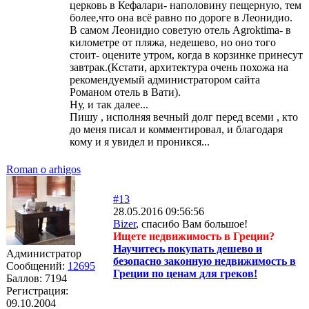
церковь в Кефалари- наполовину пещерную, тем
более,что она всё равно по дороге в Леонидио.
В самом Леонидио советую отель Agroktima- в
километре от пляжа, недешево, но оно того
стоит- оцените утром, когда в корзинке принесут
завтрак.(Кстати, архитектура очень похожа на
рекомендуемый администратором сайта
Романом отель в Вати).
Ну, и так далее...
Пишу , исполняя вечный долг перед всеми , кто
до меня писал и комментировал, и благодаря
кому и я увидел и проникся...
Roman o arhigos
#13
28.05.2016 09:56:56
Bizer
, спасибо Вам большое!
Ищете недвижимость в Греции?
Научитесь покупать дешево и
Администратор
безопасно законную недвижимость в
Сообщений:
12695
Греции по ценам для греков!
Баллов:
7194
Регистрация:
09.10.2004