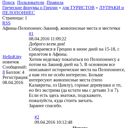
Поиск
Пользователи
Правила
Греческие форумы о Греции
»
для ТУРИСТОВ
»
ЛУТРАКИ и
ПЕЛОПОННЕС
Страницы:
1
RSS
Афины-Пелопоннес-Закинф, живописные места и местечки
#1
08.04.2016 11:09:22
Доброго всем дня!
Собираемся в Грецию в июне дней на 15-18, с
прилетом в Афины.
HelloKitty
Хотим недельку покататься по Пелопоннесу а
новичок
потом на Закинф дней на 5. В основном все
Сообщений:
описывают исторические места на Пелопоннесе,
8
Баллов:
4
а нам это не особо интересно. Больше
Регистрация:
интересуют живописные места (типо
08.04.2016
Калавриты, оз Цивлу), горные деревушки и тп,
но без экстрима (да кстати мы с детьми 3 и 7).
Если есть здесь знатоки, подскажите,
пожалуйста, куда стоить заехать.
Заранее спасибо.
#2
09.04.2016 10:12:48