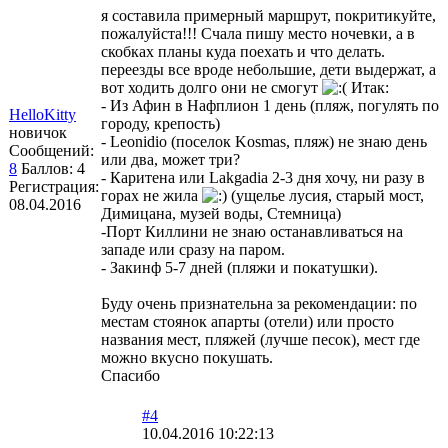
я составила примерный маршрут, покритикуйте,
пожалуйста!!! Счала пишу место ночевки, а в
скобках планы куда поехать и что делать.
переезды все вроде небольшие, дети выдержат, а
вот ходить долго они не смогут
Итак:
- Из Афин в Нафплион 1 день (пляж, погулять по
HelloKitty
городу, крепость)
новичок
- Leonidio (поселок Kosmas, пляж) не знаю день
Сообщений:
или два, может три?
8
Баллов:
4
- Каритена или Lakgadia 2-3 дня хочу, ни разу в
Регистрация:
горах не жила
(ущелье лусия, старый мост,
08.04.2016
Димицана, музей воды, Стемница)
-Порт Киллини не знаю останавливаться на
западе или сразу на паром.
- Закинф 5-7 дней (пляжи и покатушки).
Буду очень признательна за рекомендации: по
местам стоянок апарты (отели) или просто
названия мест, пляжей (лучше песок), мест где
можно вкусно покушать.
Спасибо
#4
10.04.2016 10:22:13