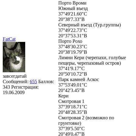
Порто Вроми
Южный въезд
37°49'21.60"С
20°38'7.33"В
Северный въезд (Тур.группы)
37°49'22.73"С
20°37'53.31"В
FatCat
Порто Рохо
37°48'30.23"С
20°38'19.79"В
Лимни Кери (черепахи, голубые
пещеры, черепаховый остров)
37°41'9.17"С
20°50'10.72"В
завсегдатай
Парк камней Аскос
Сообщений:
655
Баллов:
37°53'49.01"С
343
Регистрация:
20°42'3.45"В
19.06.2009
Кери
Смотровая 1
37°39'18.71"С
20°48'28.35"В
Смотровая 2 (возможно по
грунтовке)
37°39'5.50"С
20°49'0.47"В