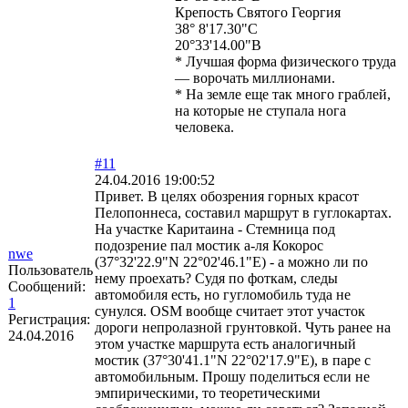
Крепость Святого Георгия
38° 8'17.30"С
20°33'14.00"В
* Лучшая форма физического труда
— ворочать миллионами.
* На земле еще так много граблей,
на которые не ступала нога
человека.
#11
24.04.2016 19:00:52
Привет. В целях обозрения горных красот
Пелопоннеса, составил маршрут в гуглокартах.
На участке Каритаина - Стемница под
подозрение пал мостик а-ля Кокорос
nwe
(37°32'22.9"N 22°02'46.1"E) - а можно ли по
Пользователь
нему проехать? Судя по фоткам, следы
Сообщений:
автомобиля есть, но гугломобиль туда не
1
сунулся. OSM вообще считает этот участок
Регистрация:
дороги непролазной грунтовкой. Чуть ранее на
24.04.2016
этом участке маршрута есть аналогичный
мостик (37°30'41.1"N 22°02'17.9"E), в паре с
автомобильным. Прошу поделиться если не
эмпирическими, то теоретическими