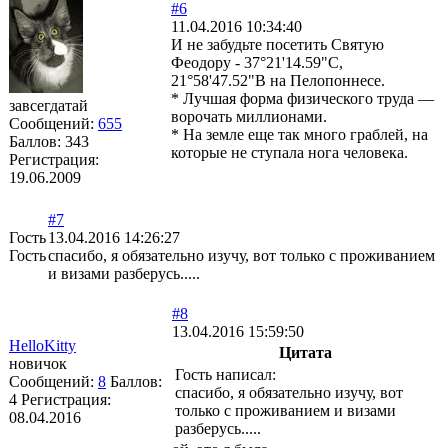
#6
11.04.2016 10:34:40
И не забудьте посетить Святую
Феодору - 37°21'14.59"С,
21°58'47.52"В на Пелопоннесе.
* Лучшая форма физического труда —
завсегдатай
ворочать миллионами.
Сообщений:
655
* На земле еще так много граблей, на
Баллов:
343
которые не ступала нога человека.
Регистрация:
19.06.2009
#7
Гость
13.04.2016 14:26:27
Гость
спасибо, я обязательно изучу, вот только с проживанием
и визами разберусь.....
#8
13.04.2016 15:59:50
HelloKitty
Цитата
новичок
Гость написал:
Сообщений:
8
Баллов:
спасибо, я обязательно изучу, вот
4
Регистрация:
только с проживанием и визами
08.04.2016
разберусь.....