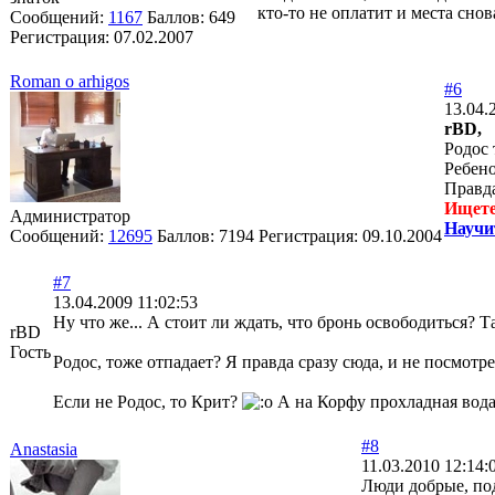
кто-то не оплатит и места сно
Сообщений:
1167
Баллов:
649
Регистрация:
07.02.2007
Roman o arhigos
#6
13.04.
rBD,
Родос 
Ребено
Правда
Ищете
Администратор
Научи
Сообщений:
12695
Баллов:
7194
Регистрация:
09.10.2004
#7
13.04.2009 11:02:53
Ну что же... А стоит ли ждать, что бронь освободиться? Т
rBD
Гость
Родос, тоже отпадает? Я правда сразу сюда, и не посмотр
Если не Родос, то Крит?
А на Корфу прохладная вод
#8
Anastasia
11.03.2010 12:14:
Люди добрые, под