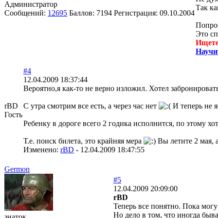
Администратор
Так ка
Сообщений:
12695
Баллов:
7194
Регистрация:
09.10.2004
Попро
Это сп
Ищете
Научи
#4
12.04.2009 18:37:44
Вероятно,я как-то не верно изложил. Хотел забронировать 
rBD
С утра смотрим все есть, а через час нет
И теперь не я
Гость
Ребенку в дороге всего 2 годика исполнится, по этому х
Т.е. поиск билета, это крайняя мера
Вы летите 2 мая, 
Изменено:
rBD
-
12.04.2009 18:47:55
Germon
#5
12.04.2009 20:09:00
rBD
Теперь все понятно. Пока могу 
Но дело в том, что иногда быв
знаток