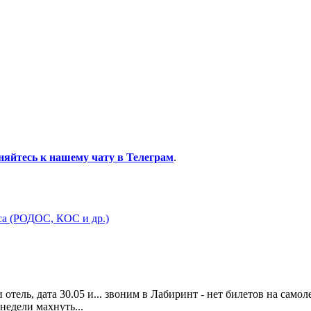
няйтесь к нашему чату в Телеграм
.
са (РОДОС, КОС и др.)
тель, дата 30.05 и... звоним в Лабиринт - нет билетов на самоле
 недели махнуть...