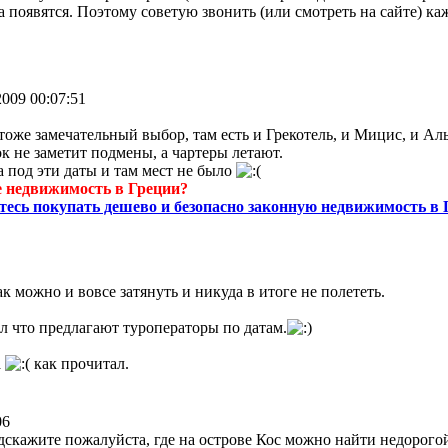
ва появятся. Поэтому советую звонить (или смотреть на сайте) к
2009 00:07:51
тоже замечательный выбор, там есть и Грекотель, и Мицис, и Ал
к не заметит подмены, а чартеры летают.
 под эти даты и там мест не было
 недвижимость в Греции?
тесь покупать дешево и безопасно законную недвижимость в 
ак можно и вовсе затянуть и никуда в итоге не полететь.
ел что предлагают туроператоры по датам.
а
как прочитал.
06
скажите пожалуйста, где на острове Кос можно найти недорого