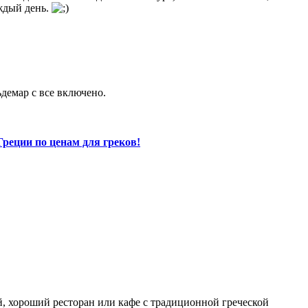
аждый день.
ьдемар с все включено.
Греции по ценам для греков!
й, хороший ресторан или кафе с традиционной греческой