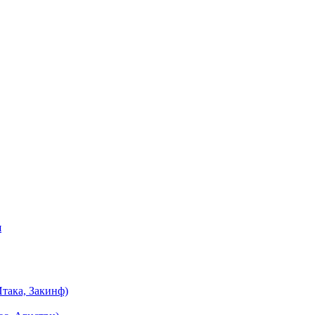
я
така, Закинф)