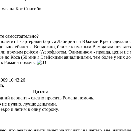
1 мая на Кос.Спасибо.
те самостоятельно?
мя полетит 1 чартерный борт, а Лабиринт и Южный Крест сделали
дельно а/билеты. Возможно, ближе к нужным Вам датам появятся 
ли прямым рейсом (Аэрофлотом, Олимпиком - правда, цены не с
е до Коса (50 мин.) Эгейскими авиалиниями, тем более у них до
ть Романа помочь.
2009 10:43:26
n,
Цитата
дний вариант - слезно просить Романа помочь.
 не нужно, лучше деньгами.
 евро и летим в одну сторону.
аю, что реально найти билет на эту дату на чартер, мы, наприме