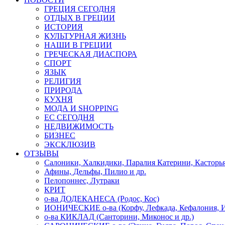
ГРЕЦИЯ СЕГОДНЯ
ОТДЫХ В ГРЕЦИИ
ИСТОРИЯ
КУЛЬТУРНАЯ ЖИЗНЬ
НАШИ В ГРЕЦИИ
ГРЕЧЕСКАЯ ДИАСПОРА
СПОРТ
ЯЗЫК
РЕЛИГИЯ
ПРИРОДА
КУХНЯ
МОДА И SHOPPING
ЕС СЕГОДНЯ
НЕДВИЖИМОСТЬ
БИЗНЕС
ЭКСКЛЮЗИВ
ОТЗЫВЫ
Салоники, Халкидики, Паралия Катерини, Касторь
Афины, Дельфы, Пилио и др.
Пелопоннес, Лутраки
КРИТ
о-ва ДОДЕКАНЕСА (Родос, Кос)
ИОНИЧЕСКИЕ о-ва (Корфу, Лефкада, Кефалония, И
о-ва КИКЛАД (Санторини, Миконос и др.)