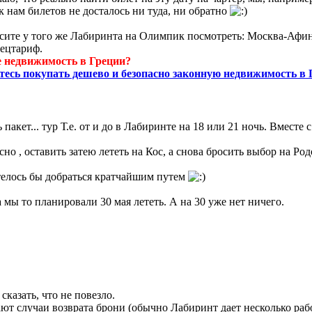
к нам билетов не досталось ни туда, ни обратно
сите у того же Лабиринта на Олимпик посмотреть: Москва-Аф
ецтариф.
 недвижимость в Греции?
тесь покупать дешево и безопасно законную недвижимость в 
пакет... тур Т.е. от и до в Лабиринте на 18 или 21 ночь. Вместе
сно , оставить затею лететь на Кос, а снова бросить выбор на Род
отелось бы добраться кратчайшим путем
а мы то планировали 30 мая лететь. А на 30 уже нет ничего.
сказать, что не повезло.
ают случаи возврата брони (обычно Лабиринт дает несколько раб