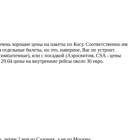
 очень хорошие цены на пакеты по Косу. Соответственно им
отдельные билеты, но это, наверное, Вас не устроит.
импатичные), или с посадкой (Аэросвитом, CSA - цены
 29.04 цены на внутренние рейсы около 30 евро.
р, летим 2 мая из Салоник, а не из Москвы.