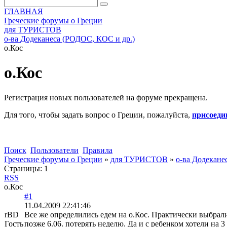
ГЛАВНАЯ
Греческие форумы о Греции
для ТУРИСТОВ
о-ва Додеканеса (РОДОС, КОС и др.)
о.Кос
о.Кос
Регистрация новых пользователей на форуме прекращена.
Для того, чтобы задать вопрос о Греции, пожалуйста,
присоеди
Поиск
Пользователи
Правила
Греческие форумы о Греции
»
для ТУРИСТОВ
»
о-ва Додекане
Страницы:
1
RSS
о.Кос
#1
11.04.2009 22:41:46
rBD
Все же определились едем на о.Кос. Практически выбрали о
Гость
позже 6.06. потерять неделю. Да и с ребенком хотели на 3