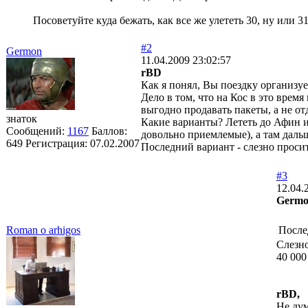
Посоветуйте куда бежать, как все же улететь 30, ну или 3
#2
Germon
11.04.2009 23:02:57
rBD
Как я понял, Вы поездку организуе
Дело в том, что на Кос в это вре
выгодно продавать пакеты, а не от
знаток
Какие варианты? Лететь до Афин и
Сообщений:
1167
Баллов:
довольно приемлемые), а там дальш
649
Регистрация:
07.02.2007
Последний вариант - слезно проси
#3
12.04.
Germo
Roman o arhigos
После
Слезно
40 000
rBD,
Не дум