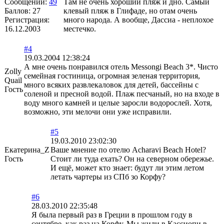
Сообщений:
49
Там не очень хороший пляж и дно. Самый
Баллов:
27
клевый пляж в Глифаде, но отам очень
Регистрация:
много народа. А вообще, Дассиа - неплохое
16.12.2003
местечко.
#4
19.03.2004 12:38:24
А мне очень понравился отель Messongi Beach 3*. Чисто
Zolly
семейная гостиница, огромная зеленая территория,
Quail
много всяких развлекаловок для детей, бассейны с
Гость
соленой и пресной водой. Плаж песчаный, но на входе в
воду много камней и целые заросли водорослей. Хотя,
возможно, эти мелочи они уже исправили.
#5
19.03.2010 23:02:30
Екатерина_Z
Ваше мнение по отелю Acharavi Beach Hotel?
Гость
Стоит ли туда ехать? Он на северном обережье.
И ещё, может кто знает: будут ли этим летом
летать чартеры из СПб зо Корфу?
#6
28.03.2010 22:35:48
Я была первый раз в Греции в прошлом году в
сентябре, как раз на Корфу. Мы жили в Кассиопи в