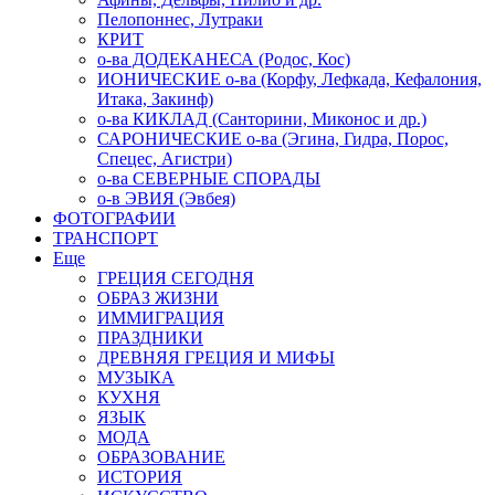
Пелопоннес, Лутраки
КРИТ
о-ва ДОДЕКАНЕСА (Родос, Кос)
ИОНИЧЕСКИЕ о-ва (Корфу, Лефкада, Кефалония,
Итака, Закинф)
о-ва КИКЛАД (Санторини, Миконос и др.)
САРОНИЧЕСКИЕ о-ва (Эгина, Гидра, Порос,
Спецес, Агистри)
о-ва СЕВЕРНЫЕ СПОРАДЫ
о-в ЭВИЯ (Эвбея)
ФОТОГРАФИИ
ТРАНСПОРТ
Еще
ГРЕЦИЯ СЕГОДНЯ
ОБРАЗ ЖИЗНИ
ИММИГРАЦИЯ
ПРАЗДНИКИ
ДРЕВНЯЯ ГРЕЦИЯ И МИФЫ
МУЗЫКА
КУХНЯ
ЯЗЫК
МОДА
ОБРАЗОВАНИЕ
ИСТОРИЯ