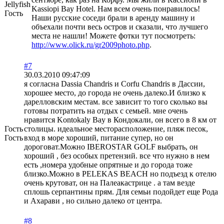
Jellyfish
Kassiopi Bay Hotel. Нам всем очень понравилось!
Гость
Наши русские соседи брали в аренду машину и
объехали почти весь остров и сказали, что лучшего
места не нашли! Можете фотки тут посмотреть:
http://www.olick.ru/gr2009photo.php
.
#7
30.03.2010 09:47:09
я согласна Dassia Chandris и Corfu Chandris в Дассии,
хорошее место, до города не очень далеко.И близко к
дарелловским местам. все зависит то того сколько вы
готовы потратить на отдых с семьей. мне очень
нравится Kontokaly Bay в Кондокали, он всего в 8 км от
Гость
столицы. идеальное месторасположение, пляж песок,
Гость
вход в море хороший, питание супер, но он
дороговат.Можно IBEROSTAR GOLF выбрать, он
хороший , без особых претензий. все что нужно в нем
есть ,номера удобные опрятные и до города тоже
близко.Можно в PELEKAS BEACH но подъезд к отелю
очень крутоват, он на Палеакастрице . а там везде
сплошь серпантины прям. Для семьи подойдет еще Рода
и Ахарави , но сильно далеко от центра.
#8