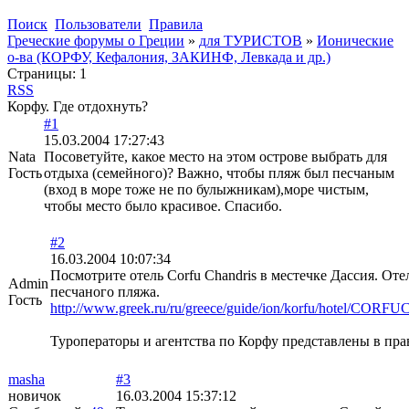
Поиск
Пользователи
Правила
Греческие форумы о Греции
»
для ТУРИСТОВ
»
Ионические
о-ва (КОРФУ, Кефалония, ЗАКИНФ, Левкада и др.)
Страницы:
1
RSS
Корфу. Где отдохнуть?
#1
15.03.2004 17:27:43
Nata
Посоветуйте, какое место на этом острове выбрать для
Гость
отдыха (семейного)? Важно, чтобы пляж был песчаным
(вход в море тоже не по булыжникам),море чистым,
чтобы место было красивое. Спасибо.
#2
16.03.2004 10:07:34
Посмотрите отель Corfu Chandris в местечке Дассия. Отел
Admin
песчаного пляжа.
Гость
http://www.greek.ru/ru/greece/guide/ion/korfu/hotel/CO
Туроператоры и агентства по Корфу представлены в пр
masha
#3
новичок
16.03.2004 15:37:12