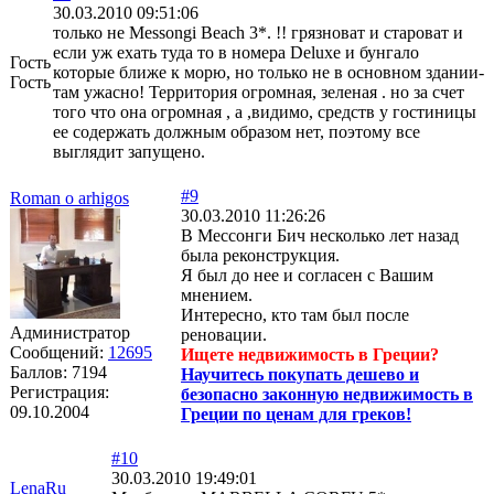
30.03.2010 09:51:06
только не Messongi Beach 3*. !! грязноват и староват и
если уж ехать туда то в номера Deluxe и бунгало
Гость
которые ближе к морю, но только не в основном здании-
Гость
там ужасно! Территория огромная, зеленая . но за счет
того что она огромная , а ,видимо, средств у гостиницы
ее содержать должным образом нет, поэтому все
выглядит запущено.
#9
Roman o arhigos
30.03.2010 11:26:26
В Мессонги Бич несколько лет назад
была реконструкция.
Я был до нее и согласен с Вашим
мнением.
Интересно, кто там был после
Администратор
реновации.
Сообщений:
12695
Ищете недвижимость в Греции?
Баллов:
7194
Научитесь покупать дешево и
Регистрация:
безопасно законную недвижимость в
09.10.2004
Греции по ценам для греков!
#10
30.03.2010 19:49:01
LenaRu