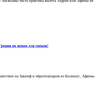
т: насколько часта практика вылета Aegean из/в Афины не
Греции по ценам для греков!
шествие на Закинф и обратно(паром из Килини) , Афины-