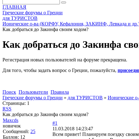
ГЛАВНАЯ
Греческие форумы о Греции
для ТУРИСТОВ
Ионические о-ва (КОРФУ, Кефалония, ЗАКИНФ, Левкада и др.
Как добраться до Закинфа своим ходом?
Как добраться до Закинфа св
Регистрация новых пользователей на форуме прекращена.
Для того, чтобы задать вопрос о Греции, пожалуйста,
присоеди
Поиск
Пользователи
Правила
Греческие форумы о Греции
»
для ТУРИСТОВ
»
Ионические о-
Страницы:
1
RSS
Как добраться до Закинфа своим ходом?
Maxcds
#1
новичок
11.03.2018 14:23:47
Сообщений:
25
Всем привет! Планируем поездку своим
Баллов:
12