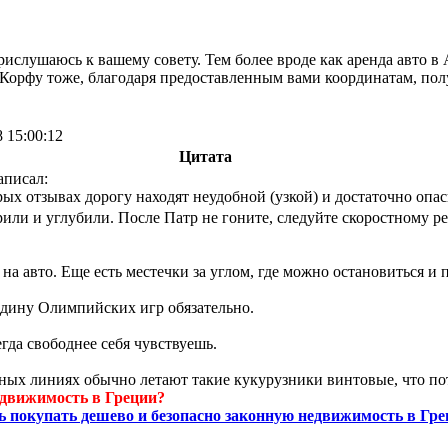
прислушаюсь к вашему совету. Тем более вроде как аренда авто 
и Корфу тоже, благодаря предоставленным вами координатам, по
8 15:00:12
Цитата
писал:
рых отзывах дорогу находят неудобной (узкой) и достаточно опас
или и углубили. После Патр не гоните, следуйте скоростному р
 на авто. Еще есть местечки за углом, где можно остановиться и п
одину Олимпийских игр обязательно.
егда свободнее себя чувствуешь.
ных линиях обычно летают такие кукурузники винтовые, что п
движимость в Греции?
ь покупать дешево и безопасно законную недвижимость в Гре