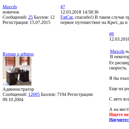
Maxcds
#7
новичок
12.03.2018 14:58:36
Сообщений:
25
Баллов:
12
FatCat
, спасибо!) В таком случае 
Регистрация:
15.07.2015
первое путешествие на Крит, да 
#8
12.03.201
Maxcds
на
Roman o arhigos
В некото
Ее расшир
скорость.
Я бы ехал
Еще на р
Администратор
Сообщений:
12695
Баллов:
7194
Регистрация:
С авто вс
09.10.2004
А на мест
Ищете не
Научитес