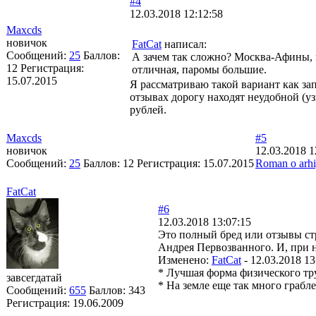
#4
12.03.2018 12:12:58
Maxcds
новичок
FatCat
написал:
Сообщений:
25
Баллов:
А зачем так сложно? Москва-Афины, 
12
Регистрация:
отличная, паромы большие.
15.07.2015
Я рассматриваю такой вариант как зап
отзывах дорогу находят неудобной (уз
рублей.
Maxcds
#5
новичок
12.03.2018 1
Сообщений:
25
Баллов:
12
Регистрация:
15.07.2015
Roman o arh
FatCat
#6
12.03.2018 13:07:15
Это полный бред или отзывы стр
Андрея Первозванного. И, при 
Изменено:
FatCat
-
12.03.2018 13
* Лучшая форма физического тр
завсегдатай
* На земле еще так много грабле
Сообщений:
655
Баллов:
343
Регистрация:
19.06.2009