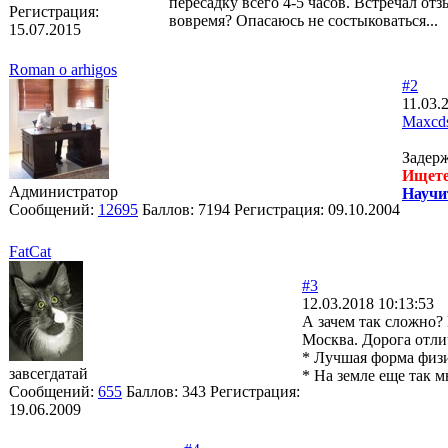
пересадку всего 4-5 часов. Встречал от
Регистрация:
вовремя? Опасаюсь не состыковаться...
15.07.2015
Roman o arhigos
#2
11.03.
Maxcd
Задерж
Ищете
Администратор
Научи
Сообщений:
12695
Баллов:
7194
Регистрация:
09.10.2004
FatCat
#3
12.03.2018 10:13:53
А зачем так сложно?
Москва. Дорога отли
* Лучшая форма физ
завсегдатай
* На земле еще так м
Сообщений:
655
Баллов:
343
Регистрация:
19.06.2009