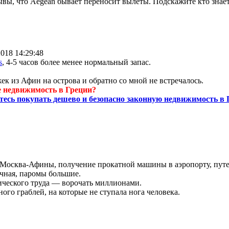
зывы, что Aegean бывает переносит вылеты. Подскажите кто знае
2018 14:29:48
s
, 4-5 часов более менее нормальный запас.
ек из Афин на острова и обратно со мной не встречалось.
 недвижимость в Греции?
тесь покупать дешево и безопасно законную недвижимость в 
 Москва-Афины, получение прокатной машины в аэропорту, путе
чная, паромы большие.
ического труда — ворочать миллионами.
ного граблей, на которые не ступала нога человека.