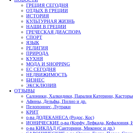
ГРЕЦИЯ СЕГОДНЯ
ОТДЫХ В ГРЕЦИИ
ИСТОРИЯ
КУЛЬТУРНАЯ ЖИЗНЬ
НАШИ В ГРЕЦИИ
ГРЕЧЕСКАЯ ДИАСПОРА
СПОРТ
ЯЗЫК
РЕЛИГИЯ
ПРИРОДА
КУХНЯ
МОДА И SHOPPING
ЕС СЕГОДНЯ
НЕДВИЖИМОСТЬ
БИЗНЕС
ЭКСКЛЮЗИВ
ОТЗЫВЫ
Салоники, Халкидики, Паралия Катерини, Касторь
Афины, Дельфы, Пилио и др.
Пелопоннес, Лутраки
КРИТ
о-ва ДОДЕКАНЕСА (Родос, Кос)
ИОНИЧЕСКИЕ о-ва (Корфу, Лефкада, Кефалония, И
о-ва КИКЛАД (Санторини, Миконос и др.)