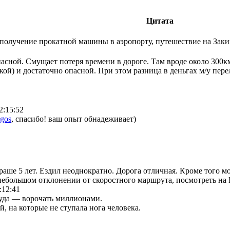
Цитата
получение прокатной машины в аэропорту, путешествие на Заки
асной. Смущает потеря времени в дороге. Там вроде около 300км
кой) и достаточно опасной. При этом разница в деньгах м/у пер
2:15:52
igos
, спасибо! ваш опыт обнадеживает)
аше 5 лет. Ездил неоднократно. Дорога отличная. Кроме того мо
небольшом отклонении от скоростного маршрута, посмотреть на
:12:41
уда — ворочать миллионами.
й, на которые не ступала нога человека.