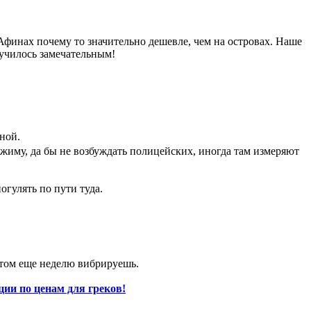
в Афинах почему то значительно дешевле, чем на островах. Наше
лучилось замечательным!
ной.
ежиму, да бы не возбуждать полицейских, иногда там измеряют
огулять по пути туда.
отом еще неделю вибрируешь.
ции по ценам для греков!