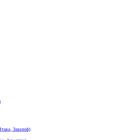
я
така, Закинф)