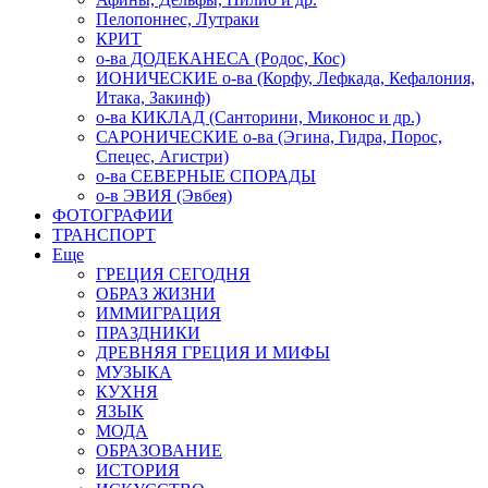
Пелопоннес, Лутраки
КРИТ
о-ва ДОДЕКАНЕСА (Родос, Кос)
ИОНИЧЕСКИЕ о-ва (Корфу, Лефкада, Кефалония,
Итака, Закинф)
о-ва КИКЛАД (Санторини, Миконос и др.)
САРОНИЧЕСКИЕ о-ва (Эгина, Гидра, Порос,
Спецес, Агистри)
о-ва СЕВЕРНЫЕ СПОРАДЫ
о-в ЭВИЯ (Эвбея)
ФОТОГРАФИИ
ТРАНСПОРТ
Еще
ГРЕЦИЯ СЕГОДНЯ
ОБРАЗ ЖИЗНИ
ИММИГРАЦИЯ
ПРАЗДНИКИ
ДРЕВНЯЯ ГРЕЦИЯ И МИФЫ
МУЗЫКА
КУХНЯ
ЯЗЫК
МОДА
ОБРАЗОВАНИЕ
ИСТОРИЯ