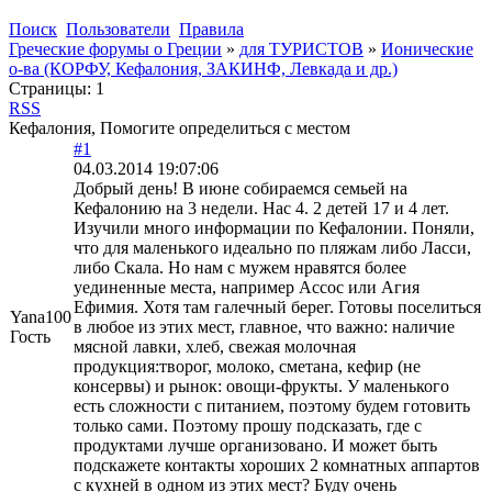
Поиск
Пользователи
Правила
Греческие форумы о Греции
»
для ТУРИСТОВ
»
Ионические
о-ва (КОРФУ, Кефалония, ЗАКИНФ, Левкада и др.)
Страницы:
1
RSS
Кефалония, Помогите определиться с местом
#1
04.03.2014 19:07:06
Добрый день! В июне собираемся семьей на
Кефалонию на 3 недели. Нас 4. 2 детей 17 и 4 лет.
Изучили много информации по Кефалонии. Поняли,
что для маленького идеально по пляжам либо Ласси,
либо Скала. Но нам с мужем нравятся более
уединенные места, например Ассос или Агия
Ефимия. Хотя там галечный берег. Готовы поселиться
Yana100
в любое из этих мест, главное, что важно: наличие
Гость
мясной лавки, хлеб, свежая молочная
продукция:творог, молоко, сметана, кефир (не
консервы) и рынок: овощи-фрукты. У маленького
есть сложности с питанием, поэтому будем готовить
только сами. Поэтому прошу подсказать, где с
продуктами лучше организовано. И может быть
подскажете контакты хороших 2 комнатных аппартов
с кухней в одном из этих мест? Буду очень