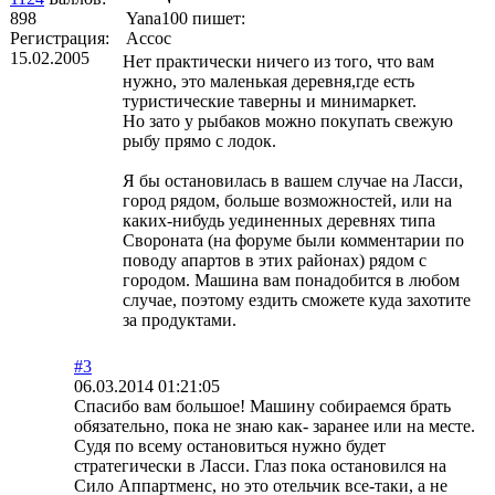
898
Yana100 пишет:
Регистрация:
Ассос
15.02.2005
Нет практически ничего из того, что вам
нужно, это маленькая деревня,где есть
туристические таверны и минимаркет.
Но зато у рыбаков можно покупать свежую
рыбу прямо с лодок.
Я бы остановилась в вашем случае на Ласси,
город рядом, больше возможностей, или на
каких-нибудь уединенных деревнях типа
Свороната (на форуме были комментарии по
поводу апартов в этих районах) рядом с
городом. Машина вам понадобится в любом
случае, поэтому ездить сможете куда захотите
за продуктами.
#3
06.03.2014 01:21:05
Спасибо вам большое! Машину собираемся брать
обязательно, пока не знаю как- заранее или на месте.
Судя по всему остановиться нужно будет
стратегически в Ласси. Глаз пока остановился на
Сило Аппартменс, но это отельчик все-таки, а не