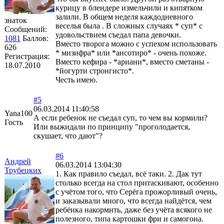
курицу в блендере измельчили и кипятком
залили. В общем неделя каждодневного
знаток
веселья была . В сложных случаях * суп* с
Сообщений:
удовольствием съедал папа девочки.
1081
Баллов:
Вместо творога можно с успехом использовать
626
* мизифра* или *ансотиро* - очень похоже.
Регистрация:
Вместо кефира - *ариани*, вместо сметаны -
18.07.2010
*йогурти стронгисто*.
Честь имею.
#5
06.03.2014 11:40:58
Yana100
А если ребенок не съедал суп, то чем вы кормили?
Гость
Или выжидали по принципу "проголодается,
скушает, что дают"?
#6
Андрей
06.03.2014 13:04:30
Трубецких
1. Как правило съедал, всё таки. 2. Дак тут
столько всегда на стол притаскивают, особенно
с учётом того, что Серёга прожорливый очень,
и заказывали много, что всегда найдётся, чем
ребёнка накормить, даже без учёта всякого не
полезного, типа картошки фри и самогона.