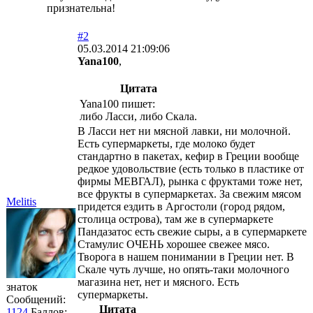
признательна!
#2
05.03.2014 21:09:06
Yana100
,
Цитата
Yana100 пишет:
либо Ласси, либо Скала.
В Ласси нет ни мясной лавки, ни молочной.
Есть супермаркеты, где молоко будет
стандартно в пакетах, кефир в Греции вообще
редкое удовольствие (есть только в пластике от
фирмы МЕВГАЛ), рынка с фруктами тоже нет,
все фрукты в супермаркетах. За свежим мясом
Melitis
придется ездить в Аргостоли (город рядом,
столица острова), там же в супермаркете
Пандазатос есть свежие сыры, а в супермаркете
Стамулис ОЧЕНЬ хорошее свежее мясо.
Творога в нашем понимании в Греции нет. В
Скале чуть лучше, но опять-таки молочного
магазина нет, нет и мясного. Есть
знаток
супермаркеты.
Сообщений:
Цитата
1124
Баллов: