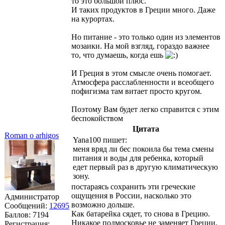
то это большой плюс.
И таких продуктов в Греции много. Даже
на курортах.
Но питание - это только один из элементов
мозаики. На мой взгляд, гораздо важнее
то, что думаешь, когда ешь
И Греция в этом смысле очень помогает.
Атмосфера расслабленности и всеобщего
пофигизма там витает просто кругом.
Поэтому Вам будет легко справится с этим
беспокойством
Цитата
Roman o arhigos
Yana100 пишет:
меня вряд ли бес покоила бы тема смены
питания и воды для ребенка, который
едет первый раз в другую климатическую
зону.
постараясь сохранить эти греческие
ощущения в России, насколько это
Администратор
возможно дольше.
Сообщений:
12695
Как батарейка сядет, то снова в Грецию.
Баллов:
7194
Никакое подмосковье не заменяет Греции.
Регистрация: