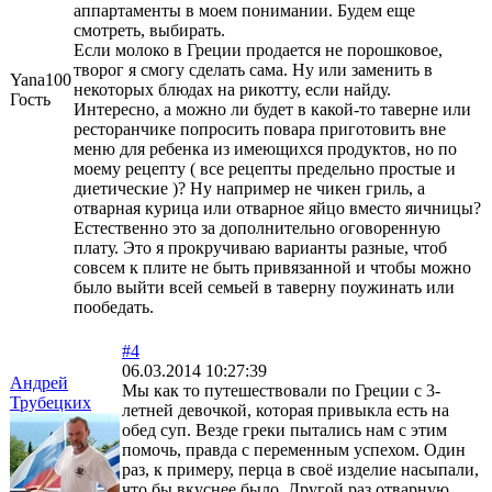
аппартаменты в моем понимании. Будем еще
смотреть, выбирать.
Если молоко в Греции продается не порошковое,
творог я смогу сделать сама. Ну или заменить в
Yana100
некоторых блюдах на рикотту, если найду.
Гость
Интересно, а можно ли будет в какой-то таверне или
ресторанчике попросить повара приготовить вне
меню для ребенка из имеющихся продуктов, но по
моему рецепту ( все рецепты предельно простые и
диетические )? Ну например не чикен гриль, а
отварная курица или отварное яйцо вместо яичницы?
Естественно это за дополнительно оговоренную
плату. Это я прокручиваю варианты разные, чтоб
совсем к плите не быть привязанной и чтобы можно
было выйти всей семьей в таверну поужинать или
пообедать.
#4
06.03.2014 10:27:39
Андрей
Мы как то путешествовали по Греции с 3-
Трубецких
летней девочкой, которая привыкла есть на
обед суп. Везде греки пытались нам с этим
помочь, правда с переменным успехом. Один
раз, к примеру, перца в своё изделие насыпали,
что бы вкуснее было. Другой раз отварную