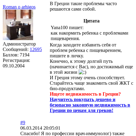
В Греции такие проблемы часто
Roman o arhigos
решаются сами собой.
Цитата
Yana100 пишет:
как накормить ребенка с проблемами
пищеварения.
Администратор
Когда заходите избавить себя от
Сообщений:
12695
проблем ребенка с пищеварением,
Баллов:
7194
пишите в личку.
Регистрация:
Конечно, к этому долгий путь
09.10.2004
(начинается с Вас), но достижимый еще
в этой жизни
И Греция этому очень способствует.
Старайтесь чаще знакомить свой ЖКТ с
био-продуктами.
Ищете недвижимость в Греции?
Научитесь покупать дешево и
безопасно законную недвижимость в
Греции по ценам для греков!
#9
06.03.2014 20:05:01
Спасибо! Я по профессии врач-иммунолог) также