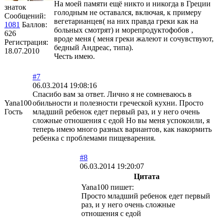
На моей памяти ещё никто и никогда в Греции
знаток
голодным не оставался, включая, к примеру
Сообщений:
вегетарианцев( на них правда греки как на
1081
Баллов:
больных смотрят) и морепродуктофобов ,
626
вроде меня ( меня греки жалеют и сочувствуют,
Регистрация:
бедный Андреас, типа).
18.07.2010
Честь имею.
#7
06.03.2014 19:08:16
Спасибо вам за ответ. Лично я не сомневаюсь в
Yana100
обильности и полезности греческой кухни. Просто
Гость
младший ребенок едет первый раз, и у него очень
сложные отношения с едой Но вы меня успокоили, я
теперь имею много разных вариантов, как накормить
ребенка с проблемами пищеварения.
#8
06.03.2014 19:20:07
Цитата
Yana100 пишет:
Просто младший ребенок едет первый
раз, и у него очень сложные
отношения с едой