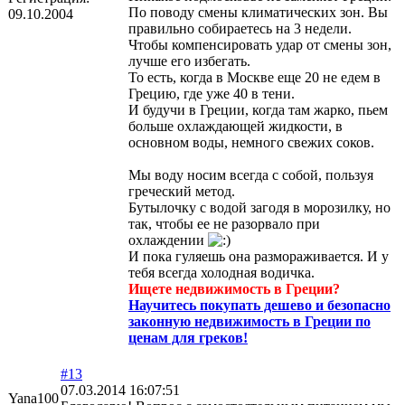
По поводу смены климатических зон. Вы
09.10.2004
правильно собираетесь на 3 недели.
Чтобы компенсировать удар от смены зон,
лучше его избегать.
То есть, когда в Москве еще 20 не едем в
Грецию, где уже 40 в тени.
И будучи в Греции, когда там жарко, пьем
больше охлаждающей жидкости, в
основном воды, немного свежих соков.
Мы воду носим всегда с собой, пользуя
греческий метод.
Бутылочку с водой загодя в морозилку, но
так, чтобы ее не разорвало при
охлаждении
И пока гуляешь она размораживается. И у
тебя всегда холодная водичка.
Ищете недвижимость в Греции?
Научитесь покупать дешево и безопасно
законную недвижимость в Греции по
ценам для греков!
#13
07.03.2014 16:07:51
Yana100