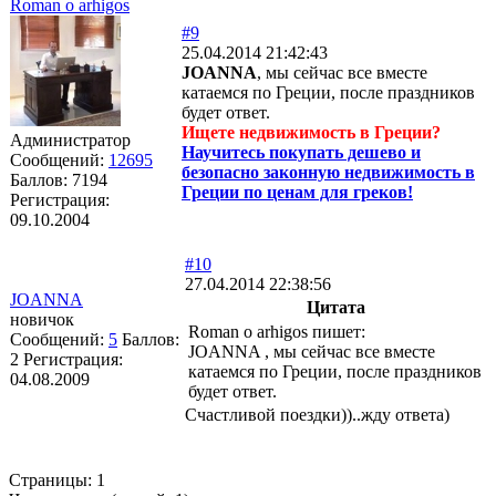
Roman o arhigos
#9
25.04.2014 21:42:43
JOANNA
, мы сейчас все вместе
катаемся по Греции, после праздников
будет ответ.
Ищете недвижимость в Греции?
Администратор
Научитесь покупать дешево и
Сообщений:
12695
безопасно законную недвижимость в
Баллов:
7194
Греции по ценам для греков!
Регистрация:
09.10.2004
#10
27.04.2014 22:38:56
JOANNA
Цитата
новичок
Roman o arhigos пишет:
Сообщений:
5
Баллов:
JOANNA , мы сейчас все вместе
2
Регистрация:
катаемся по Греции, после праздников
04.08.2009
будет ответ.
Счастливой поездки))..жду ответа)
Страницы:
1