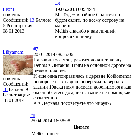
#6
Leoni
19.06.2013 00:34:44
новичок
Мы будем в районе Спартия но
Сообщений:
13
Баллов:
будем ездить по всему острову на
6
Регистрация:
машине
08.01.2013
Melitis спасибо к вам личный
вопросик в личку
#7
Liliyamam
20.01.2014 08:55:06
На Закинтосе могу рекомендовать таверну
Dennis в Литакия. Прям на основной дороге на
резком повороте.
И еще одна понравилась в деревне Koiliomenos
новичок
по дороге на западное побережье.таверна в
Сообщений:
здании 19века прям посреди дороги,дорога как
18
Баллов:
9
бы ошибаетесь дом, но название не помню,как
Регистрация:
сожалению...
18.01.2014
А в Лефкада посоветуете что-нибудь?
#8
25.04.2014 16:58:08
Цитата
Melitis пишет: