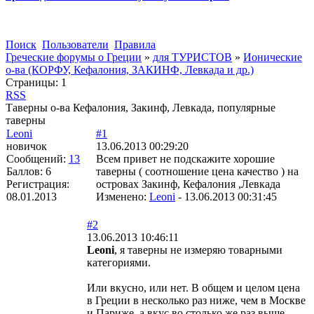
Поиск
Пользователи
Правила
Греческие форумы о Греции
»
для ТУРИСТОВ
»
Ионические
о-ва (КОРФУ, Кефалония, ЗАКИНФ, Левкада и др.)
Страницы:
1
RSS
Таверны о-ва Кефалония, Закинф, Левкада, популярные
таверны
Leoni
#1
новичок
13.06.2013 00:29:20
Сообщений:
13
Всем привет не подскажите хорошие
Баллов:
6
таверны ( соотношение цена качество ) на
Регистрация:
островах Закинф, Кефалония ,Левкада
08.01.2013
Изменено:
Leoni
-
13.06.2013 00:31:45
#2
13.06.2013 10:46:11
Leoni
, я таверны не измеряю товарными
категориями.
Или вкусно, или нет. В общем и целом цена
в Греции в несколько раз ниже, чем в Москве
и Париже, а вкус во столько же раз выше.