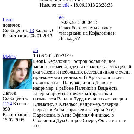
Изменено:
erle
-
18.06.2013 23:28:33
#4
Leoni
19.06.2013 00:04:15
новичок
Спасибо за ответы а как с
Сообщений:
13
Баллов:
6
\тавернами на Кефалонии и
Регистрация:
08.01.2013
Левкаде??
#5
19.06.2013 00:21:19
Melitis
Leoni
, Кефалония - остров большой, все
зависит от места, где вы окажетесь - есть целый
ряд таверн и небольших ресторанчиков с очень
приемлемым ценником. В Аргостоли стоит
сходить или в Пацурас, или в Дзиврас
например, в районе Паллики в Ваца есть
знаток
таверна прямо на пляже, которая так и
Сообщений:
называется Ваца, в Лурдате на пляже таверна
1124
Баллов:
Клематис, в Кательос, например, таверна
898
Персас, в Агиа Параскеви таверна Агиа
Регистрация:
Параскеви, в Агиа Эфимия Финикас, в
15.02.2005
Свороната Дум Спирос Сперо, Фогас и т.п. и
т.п.