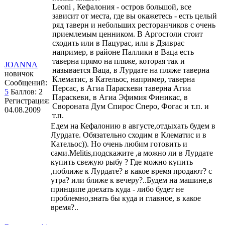
Leoni , Кефалония - остров большой, все
зависит от места, где вы окажетесь - есть целый
ряд таверн и небольших ресторанчиков с очень
приемлемым ценником. В Аргостоли стоит
сходить или в Пацурас, или в Дзиврас
например, в районе Паллики в Ваца есть
таверна прямо на пляже, которая так и
JOANNA
называется Ваца, в Лурдате на пляже таверна
новичок
Клематис, в Кательос, например, таверна
Сообщений:
Персас, в Агиа Параскеви таверна Агиа
5
Баллов:
2
Параскеви, в Агиа Эфимия Финикас, в
Регистрация:
Свороната Дум Спирос Сперо, Фогас и т.п. и
04.08.2009
т.п.
Едем на Кефалонию в августе,отдыхать будем в
Лурдате. Обязательно сходим в Клематис и в
Кательос)). Но очень любим готовить и
сами.Melitis,подскажите ,а можно ли в Лурдате
купить свежую рыбу ? Где можно купить
,поближе к Лурдате? в какое время продают? с
утра? или ближе к вечеру?..Будем на машине,в
принципе доехать куда - либо будет не
проблемно,знать бы куда и главное, в какое
время?..