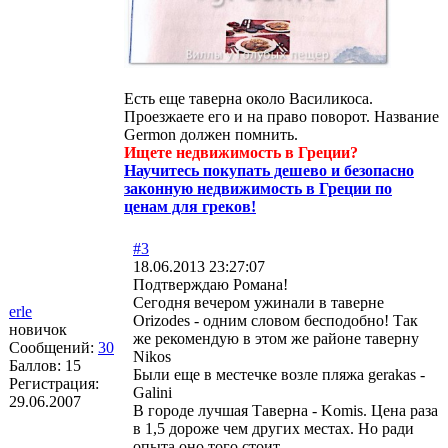
Есть еще таверна около Василикоса.
Проезжаете его и на право поворот. Название
Germon должен помнить.
Ищете недвижимость в Греции?
Научитесь покупать дешево и безопасно
законную недвижимость в Греции по
ценам для греков!
#3
18.06.2013 23:27:07
Подтверждаю Романа!
Сегодня вечером ужинали в таверне
erle
Orizodes - одним словом бесподобно! Так
новичок
же рекомендую в этом же районе таверну
Сообщений:
30
Nikos
Баллов:
15
Были еще в местечке возле пляжа gerakas -
Регистрация:
Galini
29.06.2007
В городе лучшая Таверна - Komis. Цена раза
в 1,5 дороже чем других местах. Но ради
опыта оно того стоит.