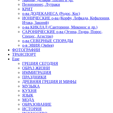
Пелопоннес, Лутраки
КРИТ
о-ва ДОДЕКАНЕСА (Родос, Кос)
ИОНИЧЕСКИЕ о-ва (Корфу, Лефкада, Кефалония,
Итака, Закинф)
о-ва КИКЛАД (Санторини, Миконос и др.)
САРОНИЧЕСКИЕ о-ва (Эгина, Гидра, Порос,
Спецес, Агистри)
о-ва СЕВЕРНЫЕ СПОРАДЫ
о-в ЭВИЯ (Эвбея)
ФОТОГРАФИИ
ТРАНСПОРТ
Еще
ГРЕЦИЯ СЕГОДНЯ
ОБРАЗ ЖИЗНИ
ИММИГРАЦИЯ
ПРАЗДНИКИ
ДРЕВНЯЯ ГРЕЦИЯ И МИФЫ
МУЗЫКА
КУХНЯ
ЯЗЫК
МОДА
ОБРАЗОВАНИЕ
ИСТОРИЯ