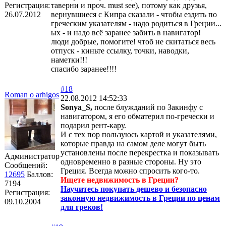
Регистрация:
таверни и проч. must see), потому как друзья,
26.07.2012
вернувшиеся с Кипра сказали - чтобы ездить по
греческим указателям - надо родиться в Греции...
ых - и надо всё заранее забить в навигатор!
люди добрые, помогите! чтоб не скитаться весь
отпуск - киньте ссылку, точки, наводки,
наметки!!!
спасибо заранее!!!!
#18
Roman o arhigos
22.08.2012 14:52:33
Sonya_S,
после блужданий по Закинфу с
навигатором, я его обматерил по-гречески и
подарил рент-кару.
И с тех пор пользуюсь картой и указателями,
которые правда на самом деле могут быть
установлены после перекрестка и показывать
Администратор
одновременно в разные стороны. Ну это
Сообщений:
Греция. Всегда можно спросить кого-то.
12695
Баллов:
Ищете недвижимость в Греции?
7194
Научитесь покупать дешево и безопасно
Регистрация:
законную недвижимость в Греции по ценам
09.10.2004
для греков!