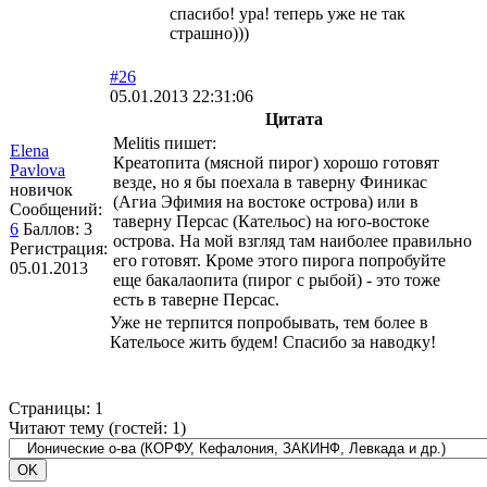
спасибо! ура! теперь уже не так
страшно)))
#26
05.01.2013 22:31:06
Цитата
Melitis пишет:
Elena
Креатопита (мясной пирог) хорошо готовят
Pavlova
везде, но я бы поехала в таверну Финикас
новичок
(Агиа Эфимия на востоке острова) или в
Сообщений:
таверну Персас (Кательос) на юго-востоке
6
Баллов:
3
острова. На мой взгляд там наиболее правильно
Регистрация:
его готовят. Кроме этого пирога попробуйте
05.01.2013
еще бакалаопита (пирог с рыбой) - это тоже
есть в таверне Персас.
Уже не терпится попробывать, тем более в
Кательосе жить будем! Спасибо за наводку!
Страницы:
1
Читают тему (гостей:
1
)