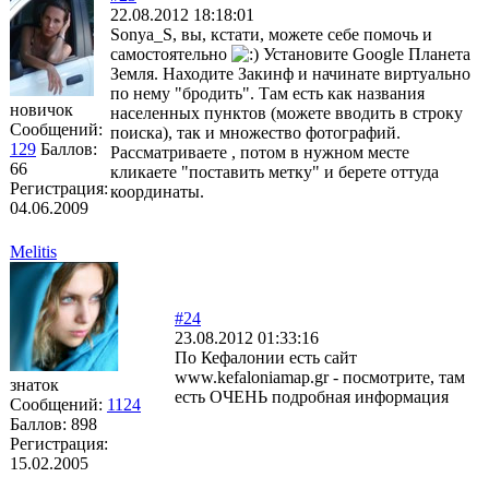
22.08.2012 18:18:01
Sonya_S, вы, кстати, можете себе помочь и
самостоятельно
Установите Google Планета
Земля. Находите Закинф и начинате виртуально
по нему "бродить". Там есть как названия
новичок
населенных пунктов (можете вводить в строку
Сообщений:
поиска), так и множество фотографий.
129
Баллов:
Рассматриваете , потом в нужном месте
66
кликаете "поставить метку" и берете оттуда
Регистрация:
координаты.
04.06.2009
Melitis
#24
23.08.2012 01:33:16
По Кефалонии есть сайт
www.kefaloniamap.gr - посмотрите, там
знаток
есть ОЧЕНЬ подробная информация
Сообщений:
1124
Баллов:
898
Регистрация:
15.02.2005