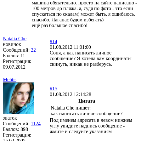
машина обязательно. просто на сайте написано -
100 метров до пляжа. а, судя по фото - это если
спускаться по скалам) может быть, я ошибаюсь.
спасибо, Лаганас будем избегать)
ещё раз большое спасибо!
Natalia Che
#14
новичок
01.08.2012 11:01:00
Сообщений:
22
Соня, а как написать личное
Баллов:
11
сообщение? Я хотела вам координаты
Регистрация:
скинуть, никак не разберусь.
09.07.2012
Melitis
#15
01.08.2012 12:14:28
Цитата
Natalia Che пишет:
как написать личное сообщение?
знаток
Под именем адресата в левом нижнем
Сообщений:
1124
углу увидите надпись сообщение -
Баллов:
898
жмите и следуйте указаниям
Регистрация:
15.02.2005