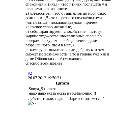
спокойная и тихая - чтоб птичек послушать = а
не анимацию. извините.
2) хотелось бы, чтоб от аппартов до моря было
если и км 1,5 - то не резкого спуска/подъема
(читай выше - пожилые девушки, причем
ключевое слово -пожилые)
от себя гарантируем - спокойствие, чистоту,
жаркие художественно-врачебные споры по
вечерам, не курим - вообще ничего, даже
разрешенного. пьем в меру)
резюмирую - помогите люди добрые, кто чем
сможет по возможности! а то в голове уже как в
доме Облонских -всё смешалось...
спасибо всем заранее!
#2
26.07.2012 19:50:31
Цитата
Sonya_S пишет:
надо надо ехать ехать на Кефалонию!!!
Действительно надо - "Париж стоит мессы"