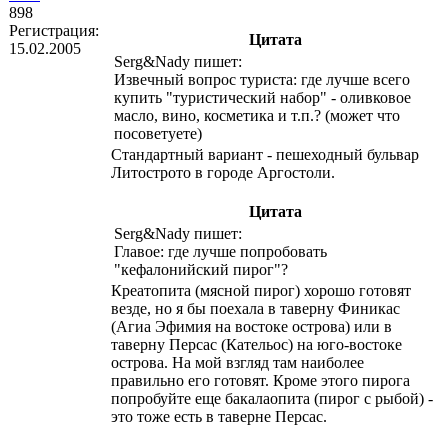
898
Регистрация:
Цитата
15.02.2005
Serg&Nady пишет:
Извечный вопрос туриста: где лучше всего
купить "туристический набор" - оливковое
масло, вино, косметика и т.п.? (может что
посоветуете)
Стандартный вариант - пешеходный бульвар
Литострото в городе Аргостоли.
Цитата
Serg&Nady пишет:
Главое: где лучше попробовать
"кефалонийский пирог"?
Креатопита (мясной пирог) хорошо готовят
везде, но я бы поехала в таверну Финикас
(Агиа Эфимия на востоке острова) или в
таверну Персас (Кательос) на юго-востоке
острова. На мой взгляд там наиболее
правильно его готовят. Кроме этого пирога
попробуйте еще бакалаопита (пирог с рыбой) -
это тоже есть в таверне Персас.