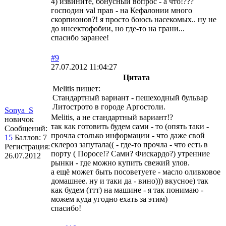
4) извините, бонусный вопрос - а что!???
господин val прав - на Кефалонии много
скорпионов?! я просто боюсь насекомых.. ну не
до инсектофобии, но где-то на грани...
спасибо заранее!
#9
27.07.2012 11:04:27
Цитата
Melitis пишет:
Стандартный вариант - пешеходный бульвар
Литострото в городе Аргостоли.
Sonya_S
Melitis, а не стандартный вариант!?
новичок
так как готовить будем сами - то (опять таки -
Сообщений:
прочла столько информации - что даже свой
15
Баллов:
7
склероз запутала(( - где-то прочла - что есть в
Регистрация:
порту ( Поросе!? Сами? Фискардо?) утренние
26.07.2012
рынки - где можно купить свежий улов.
а ещё может быть посоветуете - масло оливковое
домашнее. ну и таки да - вино))) вкусное) так
как будем (ттт) на машине - я так понимаю -
можем куда угодно ехать за этим)
спасибо!