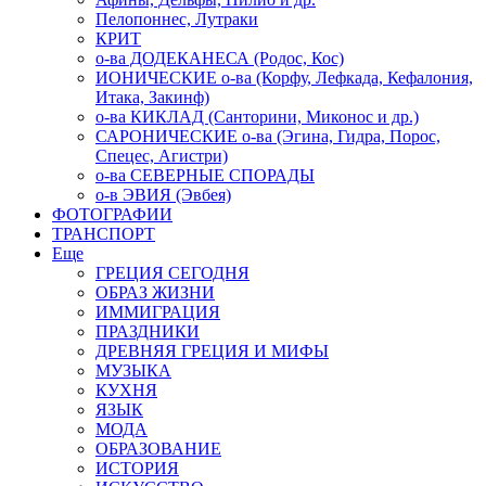
Пелопоннес, Лутраки
КРИТ
о-ва ДОДЕКАНЕСА (Родос, Кос)
ИОНИЧЕСКИЕ о-ва (Корфу, Лефкада, Кефалония,
Итака, Закинф)
о-ва КИКЛАД (Санторини, Миконос и др.)
САРОНИЧЕСКИЕ о-ва (Эгина, Гидра, Порос,
Спецес, Агистри)
о-ва СЕВЕРНЫЕ СПОРАДЫ
о-в ЭВИЯ (Эвбея)
ФОТОГРАФИИ
ТРАНСПОРТ
Еще
ГРЕЦИЯ СЕГОДНЯ
ОБРАЗ ЖИЗНИ
ИММИГРАЦИЯ
ПРАЗДНИКИ
ДРЕВНЯЯ ГРЕЦИЯ И МИФЫ
МУЗЫКА
КУХНЯ
ЯЗЫК
МОДА
ОБРАЗОВАНИЕ
ИСТОРИЯ