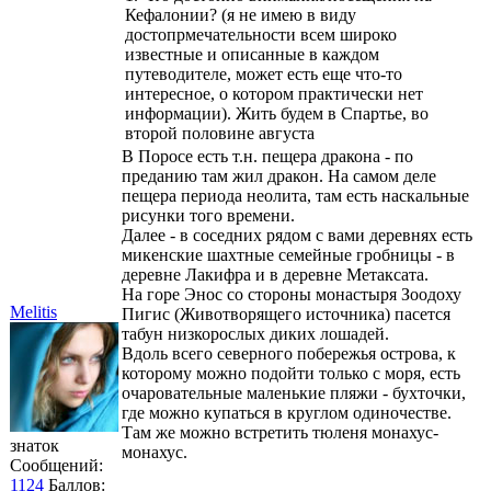
Кефалонии? (я не имею в виду
достопрмечательности всем широко
известные и описанные в каждом
путеводителе, может есть еще что-то
интересное, о котором практически нет
информации). Жить будем в Спартье, во
второй половине августа
В Поросе есть т.н. пещера дракона - по
преданию там жил дракон. На самом деле
пещера периода неолита, там есть наскальные
рисунки того времени.
Далее - в соседних рядом с вами деревнях есть
микенские шахтные семейные гробницы - в
деревне Лакифра и в деревне Метаксата.
На горе Энос со стороны монастыря Зоодоху
Melitis
Пигис (Животворящего источника) пасется
табун низкорослых диких лошадей.
Вдоль всего северного побережья острова, к
которому можно подойти только с моря, есть
очаровательные маленькие пляжи - бухточки,
где можно купаться в круглом одиночестве.
Там же можно встретить тюленя монахус-
знаток
монахус.
Сообщений:
1124
Баллов: