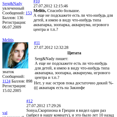
#10
Serg&Nady
27.07.2012 12:15:46
увлеченный
Melitis,
Спасибо большое.
Сообщений:
153
А еще не подскажете есть ли что-нибудь для
Баллов:
136
детей, я имею в виду что-нибудь типа
Регистрация:
аквапарка, зоопарка, аквариума, игрового
06.07.2009
центра и т.п.?
Melitis
#11
27.07.2012 12:32:28
Цитата
Serg&Nady пишет:
А еще не подскажете есть ли что-нибудь
для детей, я имею в виду что-нибудь типа
знаток
аквапарка, зоопарка, аквариума, игрового
Сообщений:
центра и т.п.?
1124
Баллов:
898
Нет, у нас остров пока достаточно дикий %-
Регистрация:
((( аквапарк есть на Закинфе
15.02.2005
#12
27.07.2012 17:29:26
Sonya,Скорпиона в Греции я видел один раз
val
(забрел в нашу комнату), и это было лет 10 назад