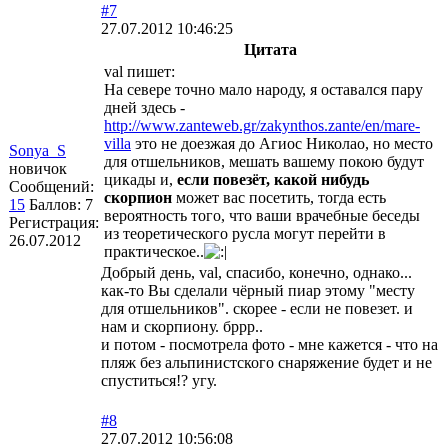
#7
27.07.2012 10:46:25
Цитата
val пишет:
На севере точно мало народу, я оставался пару
дней здесь -
http://www.zanteweb.gr/zakynthos.zante/en/mare-
villa
это не доезжая до Агиос Николао, но место
Sonya_S
для отшельников, мешать вашему покою будут
новичок
цикады и,
если повезёт, какой нибудь
Сообщений:
скорпион
может вас посетить, тогда есть
15
Баллов:
7
вероятность того, что ваши врачебные беседы
Регистрация:
из теоретического русла могут перейти в
26.07.2012
практическое..
Добрый день, val, спасибо, конечно, однако...
как-то Вы сделали чёрный пиар этому "месту
для отшельников". скорее - если не повезет. и
нам и скорпиону. бррр..
и потом - посмотрела фото - мне кажется - что на
пляж без альпинистского снаряжение будет и не
спуститься!? угу.
#8
27.07.2012 10:56:08