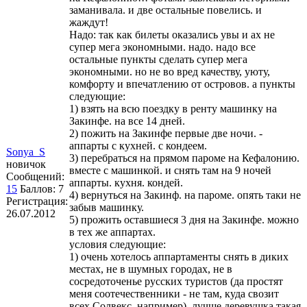
заманивала. и две остальные повелись. и
жаждут!
Надо: так как билеты оказались увы и ах не
супер мега экономными. надо. надо все
остальные пункты сделать супер мега
экономными. но не во вред качеству, уюту,
комфорту и впечатлению от островов. а пункты
следующие:
1) взять на всю поездку в ренту машинку на
Закинфе. на все 14 дней.
2) пожить на Закинфе первые две ночи. -
аппарты с кухней. с кондеем.
Sonya_S
3) перебраться на прямом пароме на Кефалонию.
новичок
вместе с машинкой. и снять там на 9 ночей
Сообщений:
аппарты. кухня. кондей.
15
Баллов:
7
4) вернуться на Закинф. на пароме. опять таки не
Регистрация:
забыв машинку.
26.07.2012
5) прожить оставшиеся 3 дня на Закинфе. можно
в тех же аппартах.
условия следующие:
1) очень хотелось аппартаменты снять в диких
местах, не в шумных городах, не в
сосредоточенье русских туристов (да простят
меня соотечественники - не там, куда свозит
всех Солвекс, например), лучше деревушка такая