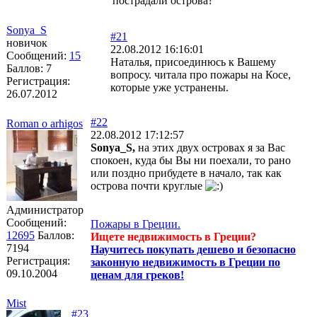
пострадали острова?
Sonya_S
#21
новичок
22.08.2012 16:16:01
Сообщений:
15
Наталья, присоединюсь к Вашему
Баллов:
7
вопросу. читала про пожары на Косе,
Регистрация:
которые уже устранены.
26.07.2012
#22
Roman o arhigos
22.08.2012 17:12:57
Sonya_S,
на этих двух островах я за Вас
спокоен, куда бы Вы ни поехали, то рано
или поздно прибудете в начало, так как
острова почти круглые
Администратор
Сообщений:
Пожары в Греции.
12695
Баллов:
Ищете недвижимость в Греции?
7194
Научитесь покупать дешево и безопасно
Регистрация:
законную недвижимость в Греции по
09.10.2004
ценам для греков!
Mist
#23