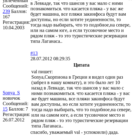
увлеченный
в Левкаде, так что шансов у вас мало с ними
Сообщений:
познакомиться. что касается пляжа - у вас же
239
Баллов:
будет машина, все пляжи закинфоса будут вам
167
доступны, но если хотите уединенности, то
Регистрация:
тогда надо выбирать, что то подобное,на севере,
10.04.2003
или на самом юге, а если тусовочное место и
рядом пляж - то это туристические резервации
типа Лаганаса..
#13
28.07.2012 08:29:35
Цитата
val пишет:
Sonya,Скорпиона в Греции я видел один раз
(забрел в нашу комнату), и это было лет 10
назад в Левкаде, так что шансов у вас мало с
Sonya_S
ними познакомиться. что касается пляжа - у вас
новичок
же будет машина, все пляжи закинфоса будут
Сообщений:
вам доступны, но если хотите уединенности, то
15
Баллов:
7
тогда надо выбирать, что то подобное,на севере,
Регистрация:
или на самом юге, а если тусовочное место и
26.07.2012
рядом пляж - то это туристические резервации
типа Лаганаса..
спасибо, уважаемый val - успокоили) дада.