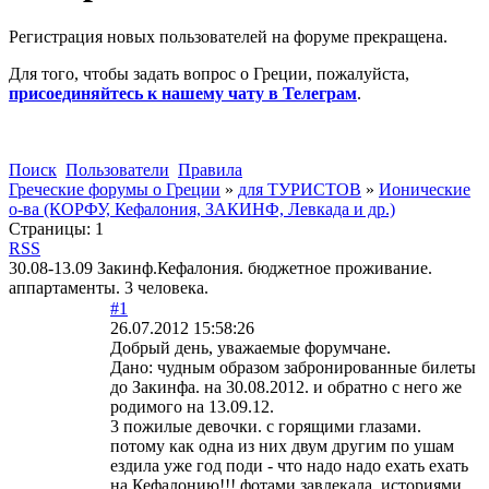
Регистрация новых пользователей на форуме прекращена.
Для того, чтобы задать вопрос о Греции, пожалуйста,
присоединяйтесь к нашему чату в Телеграм
.
Поиск
Пользователи
Правила
Греческие форумы о Греции
»
для ТУРИСТОВ
»
Ионические
о-ва (КОРФУ, Кефалония, ЗАКИНФ, Левкада и др.)
Страницы:
1
RSS
30.08-13.09 Закинф.Кефалония. бюджетное проживание.
аппартаменты. 3 человека.
#1
26.07.2012 15:58:26
Добрый день, уважаемые форумчане.
Дано: чудным образом забронированные билеты
до Закинфа. на 30.08.2012. и обратно с него же
родимого на 13.09.12.
3 пожилые девочки. с горящими глазами.
потому как одна из них двум другим по ушам
ездила уже год поди - что надо надо ехать ехать
на Кефалонию!!! фотами завлекала. историями