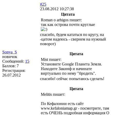
#25
23.08.2012 10:27:38
Цитата
Roman o arhigos пишет:
так как острова почти круглые
спасибо, будем кататься по кругу, на
-цатом надеюсь - свернем на нужный
поворот)
Sonya_S
Цитата
новичок
Mist пишет:
Сообщений:
15
Установите Google Планета Земля.
Баллов:
7
Находите Закинф и начинате
Регистрация:
виртуально по нему "бродить".
26.07.2012
спасибо! сейчас попытаюсь сделать!
Цитата
Melitis пишет:
По Кефалонии есть сайт
www.kefaloniamap.gr - посмотрите, там
есть ОЧЕНЬ подробная информация О