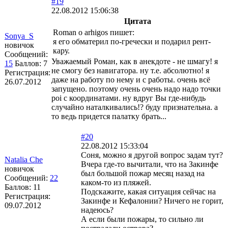
#19
22.08.2012 15:06:38
Цитата
Roman o arhigos пишет:
Sonya_S
я его обматерил по-гречески и подарил рент-
новичок
кару.
Сообщений:
Уважаемый Роман, как в анекдоте - не шмагу! я
15
Баллов:
7
не смогу без навигатора. ну т.е. абсолютно! я
Регистрация:
даже на работу по нему и с работы. очень всё
26.07.2012
запущено. поэтому очень очень надо надо точки
poi с координатами. ну вдруг Вы где-нибудь
случайно наталкивались!? буду признательна. а
то ведь придется палатку брать...
#20
22.08.2012 15:33:04
Соня, можно я другой вопрос задам тут?
Natalia Che
Вчера где-то вычитали, что на Закинфе
новичок
был большой пожар месяц назад на
Сообщений:
22
каком-то из пляжей.
Баллов:
11
Подскажите, какая ситуация сейчас на
Регистрация:
Закинфе и Кефалонии? Ничего не горит,
09.07.2012
надеюсь?
А если были пожары, то сильно ли