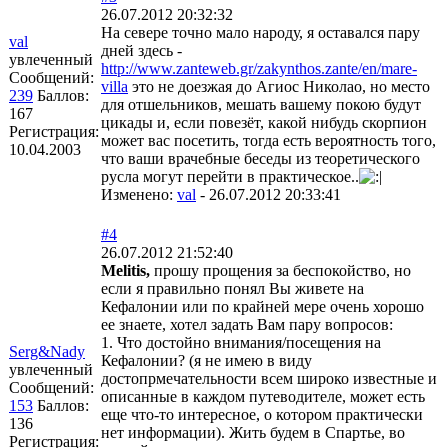
26.07.2012 20:32:32
На севере точно мало народу, я оставался пару
val
дней здесь -
увлеченный
http://www.zanteweb.gr/zakynthos.zante/en/mare-
Сообщений:
villa
это не доезжая до Агиос Николао, но место
239
Баллов:
для отшельников, мешать вашему покою будут
167
цикады и, если повезёт, какой нибудь скорпион
Регистрация:
может вас посетить, тогда есть вероятность того,
10.04.2003
что ваши врачебные беседы из теоретического
русла могут перейти в практическое..
Изменено:
val
-
26.07.2012 20:33:41
#4
26.07.2012 21:52:40
Melitis,
прошу прощения за беспокойство, но
если я правильно понял Вы живете на
Кефалонии или по крайней мере очень хорошо
ее знаете, хотел задать Вам пару вопросов:
1. Что достойно внимания/посещения на
Serg&Nady
Кефалонии? (я не имею в виду
увлеченный
достопрмечательности всем широко известные и
Сообщений:
описанные в каждом путеводителе, может есть
153
Баллов:
еще что-то интересное, о котором практически
136
нет информации). Жить будем в Спартье, во
Регистрация: