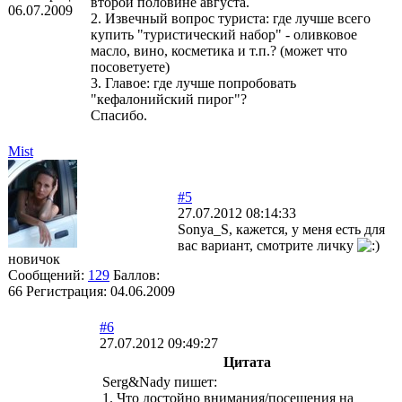
второй половине августа.
06.07.2009
2. Извечный вопрос туриста: где лучше всего
купить "туристический набор" - оливковое
масло, вино, косметика и т.п.? (может что
посоветуете)
3. Главое: где лучше попробовать
"кефалонийский пирог"?
Спасибо.
Mist
#5
27.07.2012 08:14:33
Sonya_S, кажется, у меня есть для
вас вариант, смотрите личку
новичок
Сообщений:
129
Баллов:
66
Регистрация:
04.06.2009
#6
27.07.2012 09:49:27
Цитата
Serg&Nady пишет:
1. Что достойно внимания/посещения на