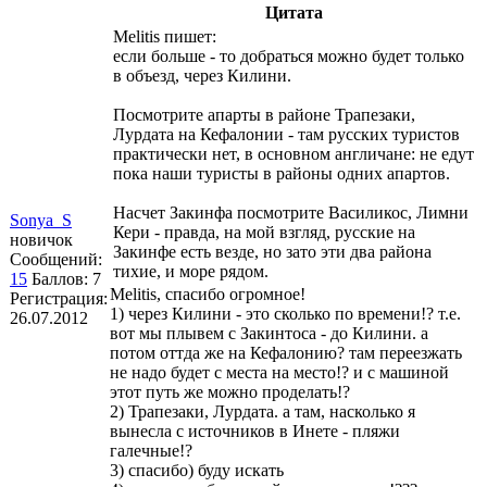
Цитата
Melitis пишет:
если больше - то добраться можно будет только
в объезд, через Килини.
Посмотрите апарты в районе Трапезаки,
Лурдата на Кефалонии - там русских туристов
практически нет, в основном англичане: не едут
пока наши туристы в районы одних апартов.
Насчет Закинфа посмотрите Василикос, Лимни
Sonya_S
Кери - правда, на мой взгляд, русские на
новичок
Закинфе есть везде, но зато эти два района
Сообщений:
тихие, и море рядом.
15
Баллов:
7
Melitis, спасибо огромное!
Регистрация:
1) через Килини - это сколько по времени!? т.е.
26.07.2012
вот мы плывем с Закинтоса - до Килини. а
потом оттда же на Кефалонию? там переезжать
не надо будет с места на место!? и с машиной
этот путь же можно проделать!?
2) Трапезаки, Лурдата. а там, насколько я
вынесла с источников в Инете - пляжи
галечные!?
3) спасибо) буду искать