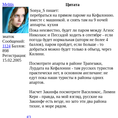
Melitis
Цитата
Sonya_S пишет:
перебраться на прямом пароме на Кефалонию.
вместе с машинкой. и снять там на 9 ночей
аппарты. кухня
Пока неизвестно, будет ли паром между Агиос
Николаос и Пессадой ходить в сентябре - если
знаток
погода будет нормальная (шторм не более 4
Сообщений:
баллов), паром пройдет, если больше - то
1124
Баллов:
добраться можно будет только в объезд, через
898
Килини.
Регистрация:
15.02.2005
Посмотрите апарты в районе Трапезаки,
Лурдата на Кефалонии - там русских туристов
практически нет, в основном англичане: не
едут пока наши туристы в районы одних
апартов.
Насчет Закинфа посмотрите Василикос, Лимни
Кери - правда, на мой взгляд, русские на
Закинфе есть везде, но зато эти два района
тихие, и море рядом.
#3