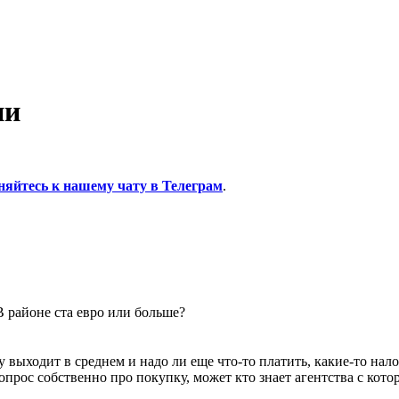
ии
няйтесь к нашему чату в Телеграм
.
В районе ста евро или больше?
у выходит в среднем и надо ли еще что-то платить, какие-то нал
вопрос собственно про покупку, может кто знает агентства с кот