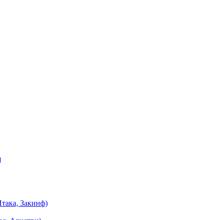
я
така, Закинф)