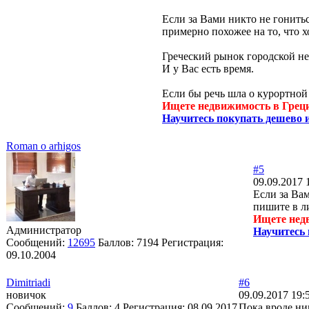
Если за Вами никто не гонить
примерно похожее на то, что 
Греческий рынок городской не
И у Вас есть время.
Если бы речь шла о курортной
Ищете недвижимость в Грец
Научитесь покупать дешево и
Roman o arhigos
#5
09.09.2017 
Если за Вам
пишите в л
Ищете нед
Администратор
Научитесь 
Сообщений:
12695
Баллов:
7194
Регистрация:
09.10.2004
Dimitriadi
#6
новичок
09.09.2017 19:
Сообщений:
9
Баллов:
4
Регистрация:
08.09.2017
Пока вроде ни