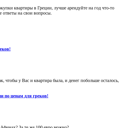
окупки квартиры в Греции, лучше арендуйте на год что-то
е ответы на свои вопросы.
еков!
ак, чтобы у Вас и квартира была, и денег побольше осталось,
и по ценам для греков!
 Афинах? За те же 100 евро можно?