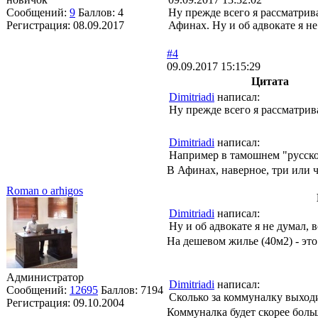
Сообщений:
9
Баллов:
4
Ну прежде всего я рассматрив
Регистрация:
08.09.2017
Афинах. Ну и об адвокате я не
#4
09.09.2017 15:15:29
Цитата
Dimitriadi
написал:
Ну прежде всего я рассматри
Dimitriadi
написал:
Например в тамошнем "русском
В Афинах, наверное, три или 
Roman o arhigos
Dimitriadi
написал:
Ну и об адвокате я не думал, 
На дешевом жилье (40м2) - эт
Администратор
Dimitriadi
написал:
Сообщений:
12695
Баллов:
7194
Сколько за коммуналку выходи
Регистрация:
09.10.2004
Коммуналка будет скорее больш