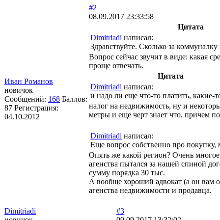
#2
08.09.2017 23:33:58
Цитата
Dimitriadi
написал:
Здравствуйте. Сколько за коммуналку 
Вопрос сейчас звучит в виде: какая 
проще отвечать.
Цитата
Иван Романов
Dimitriadi
написал:
новичок
и надо ли еще что-то платить, какие-т
Сообщений:
168
Баллов:
налог на недвижимость, ну и некоторы
87
Регистрация:
метры и еще черт знает что, причем п
04.10.2012
Dimitriadi
написал:
Еще вопрос собственно про покупку, 
Опять же какой регион? Очень многое 
агенства пытался за нашей спиной до
сумму порядка 30 тыс.
А вообще хороший адвокат (а он вам о
агенства недвижимости и продавца.
Dimitriadi
#3
новичок
09.09.2017 13:32:02