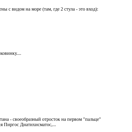
ы с видом на море (там, где 2 стула - это вход):
ковинку....
тана - своеобразный отросток на первом "пальце"
я Пиргос Диатихисматос,...