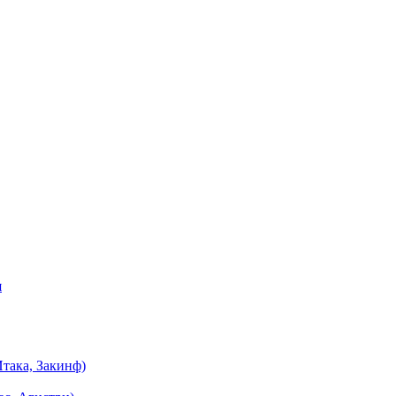
я
така, Закинф)