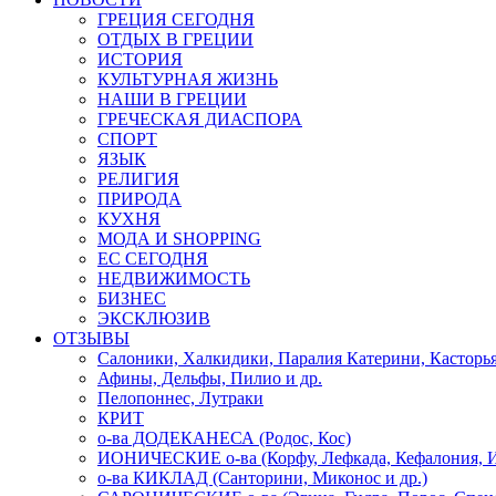
ГРЕЦИЯ СЕГОДНЯ
ОТДЫХ В ГРЕЦИИ
ИСТОРИЯ
КУЛЬТУРНАЯ ЖИЗНЬ
НАШИ В ГРЕЦИИ
ГРЕЧЕСКАЯ ДИАСПОРА
СПОРТ
ЯЗЫК
РЕЛИГИЯ
ПРИРОДА
КУХНЯ
МОДА И SHOPPING
ЕС СЕГОДНЯ
НЕДВИЖИМОСТЬ
БИЗНЕС
ЭКСКЛЮЗИВ
ОТЗЫВЫ
Салоники, Халкидики, Паралия Катерини, Касторь
Афины, Дельфы, Пилио и др.
Пелопоннес, Лутраки
КРИТ
о-ва ДОДЕКАНЕСА (Родос, Кос)
ИОНИЧЕСКИЕ о-ва (Корфу, Лефкада, Кефалония, И
о-ва КИКЛАД (Санторини, Миконос и др.)